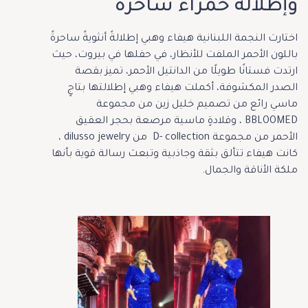
وإطلالة حمراء ساحرة
اختارت النجمة اللبنانية هيفاء وهبي إطلالةً أنثويةً ساحرةً
باللون الأحمر الملفت للأنظار، في حفلها في بيروت، حيث
ارتدت فستانًا طويلًا من الدانتيل الأحمر، تميز بقصة
الصدر المكشوفة، أكملت هيفاء وهبي إطلالتها بتاجٍ
ماسي رائع من تصميم خليل زين من مجموعة
BBLOOMED ، وقلادةٍ ماسية مرصعة بحجر العقيق
الأحمر من مجموعة D- collection من dilusso jewelry ،
كانت هيفاء تتألق بثقة وجاذبية وتبعث رسالة قوية بأنها
ملكة الأناقة والجمال.