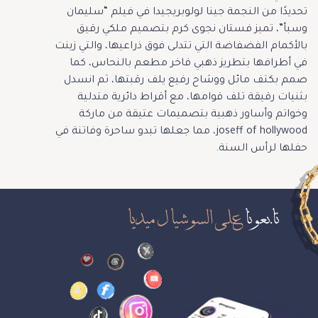
تحديدًا من النجمة جينا لولوبريجيدا في فيلم “سليمان
وسبأ”، تميز فستان نجوى كرم بتصميم ملكي رقيق
بالأكمام الفضفاضة التي تتدلى فوق ذراعيها، والتي زينت
في أطرافها بتطريز ذهبي فاخر مطعم بالنحاس، كما
صمم بكتف مائل ووشاح رفيع يلف رقبتها، ثم انسدل
بثنيات رقيقة تلف قوامها، مع أقراط دائرية متدلية
وخواتم وأساور ذهبية بتصميمات عتيقة من ماركة
joseff of hollywood، مما جعلها تبدو ساحرة وفاتنة في
حفلها لرأس السنة.
تابعونا
على السوشيال ميديا