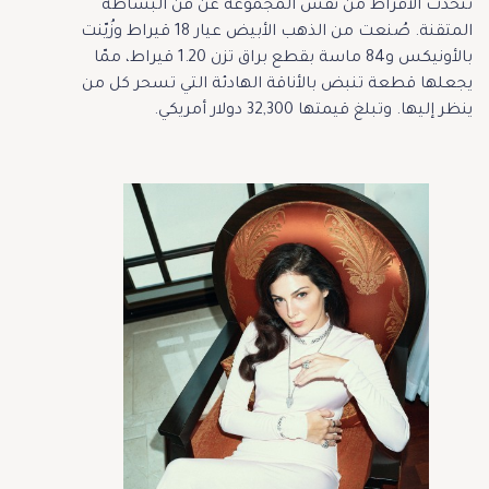
تتحدث الأقراط من نفس المجموعة عن فن البساطة
المتقنة. صُنعت من الذهب الأبيض عيار 18 قيراط وزُيّنت
بالأونيكس و84 ماسة بقطع براق تزن 1.20 قيراط، ممّا
يجعلها قطعة تنبض بالأناقة الهادئة التي تسحر كل من
ينظر إليها. وتبلغ قيمتها 32,300 دولار أمريكي.