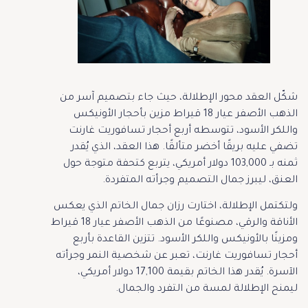
شكّل العقد محور الإطلالة، حيث جاء بتصميم آسر من
الذهب الأصفر عيار 18 قيراط مزين بأحجار الأونيكس
واللكر الأسود، تتوسطه أربع أحجار تسافوريت غارنت
تضفي عليه بريقًا أخضر متألقًا. هذا العقد، الذي يُقدر
ثمنه بـ 103,000 دولار أمريكي، يتربع كتحفة متوجة حول
العنق، ليبرز جمال التصميم وجرأته المتفردة.
ولتكتمل الإطلالة، اختارت رزان جمال الخاتم الذي يعكس
الأناقة والرقي، مصنوعًا من الذهب الأصفر عيار 18 قيراط
ومزينًا بالأونيكس واللكر الأسود. تتزين القاعدة بأربع
أحجار تسافوريت غارنت، تعبر عن شخصية النمر وجرأته
الآسرة. يُقدر هذا الخاتم بقيمة 17,100 دولار أمريكي،
ليمنح الإطلالة لمسة من التفرد والجمال.