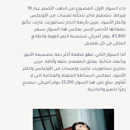
جاء السوار الأول، المصنوع من الذهب الأصفر عيار 18
قيراط، بتصميم فاخر تتخلّله لمسات من الأونيكس
واللكر الأسود، يتزين بأربعة أحجار تسافوريت غارنت تتألق
بلمعانها الأخضر الآسر. يعكس هذا السوار بسعر
45,800 دولار أمريكي شخصية النمر القوية والطابع
الملكي في كل تفصيل.
أما السوار الثاني، فهو قطعة أكثر دقة بتصميمه الأنيق
وبأبعاد مثالية. يعانق المعصم بخفة وأناقة، مزين
بحجري تسافوريت غارنت ولمسات من الأونيكس واللكر
الأسود، ليعكس البساطة المتقنة والفخامة التي لا
تُقاوم. يبلغ ثمن هذا السوار 23,200 دولار أمريكي، ليصبح
رمزًا للتميز والجاذبية.