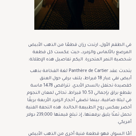
في الطقم الأول، ارتدت رزان قطعًا من الذهب الأبيض
المرصع بالألماس والزمرد، حيث عكست كل قطعة
شخصية النمر المتحررة. اليكم تفاصيل هذه الإطلالة:
يتحدث عقد Panthère de Cartier لغة الفخامة بذهب
أبيض نقي عيار 18 قيراط، يلتف برقي حول العنق
كقصيدة تحتفل بالسحر الأبدي. تتراقص 1478 ماسة
بقطع براق بإجمالي 10.53 قيراط، تحاكي لمعان النجوم
في ليلة صافية، بينما تضفي أحجار الزمرد الأربعة بريقًا
أخضر يعكس روح الطبيعة الخالدة. هذه التحفة الفنية
تحمل ثمنًا يليق برفعتها، إذ تبلغ قيمتها 239,000 دولار
أمريكي.
أمّا السوار، فهو قطعة فنية أخرى من الذهب الأبيض