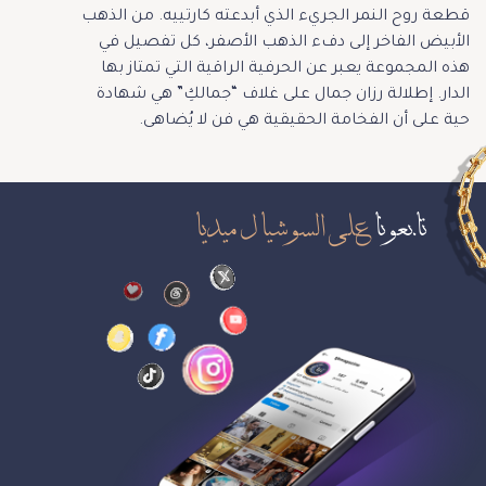
قطعة روح النمر الجريء الذي أبدعته كارتييه. من الذهب
الأبيض الفاخر إلى دفء الذهب الأصفر، كل تفصيل في
هذه المجموعة يعبر عن الحرفية الراقية التي تمتاز بها
الدار. إطلالة رزان جمال على غلاف “جمالكِ” هي شهادة
حية على أن الفخامة الحقيقية هي فن لا يُضاهى.
تابعونا
على السوشيال ميديا