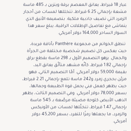
عيار 18 قيراط، يعانق المعصم برقة ويتزين بـ 485 ماسة
مشعة بإجمالي 6.25 قيراط، تتخللها لمسات من أحجار
الزمرد التي تضيف جاذبية ملكية. بتصميمه الأنيق الذي
يتماشى مع تفاصيل الإطلالات الراقية، يبلغ سعر هذا
السوار الساحر 164,000 دولار أمريكي.
تنطق الخواتم من مجموعة Panthère بأناقة فريدة،
حيث يعكس كل تصميم شخصية مختلفة من الجرأة
والجمال. يزهو التصميم الأول بـ 298 ماسة بقطع براق
بإجمالي 1.82 قيراط، كأنّه مشهد متألّق يعانق اليد،
بقيمة 59,000 دولار أمريكي. أمّا التصميم الثاني، فهو
مزيّن بحجري زمرد و242 ماسة تلمع بإجمالي 2.21 قيراط،
حيث يظهر كعمل فني يحمل قوة الطبيعة وجمالها،
بسعر 78,000 دولار أمريكي. وفي التصميم الثالث، يظهر
الذهب الأبيض كلوحة مضيئة مرصّعة بـ 545 ماسة
بإجمالي 1.47 قيراط، تتخلّلها لمسات من الأونيكس
والزمرد، ما يجعلها رمزًا للتفرد، بسعر 45,200 دولار
أمريكي.