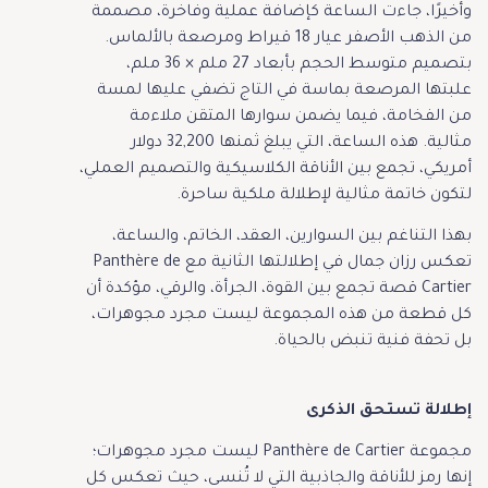
وأخيرًا، جاءت الساعة كإضافة عملية وفاخرة، مصممة
من الذهب الأصفر عيار 18 قيراط ومرصعة بالألماس.
بتصميم متوسط الحجم بأبعاد 27 ملم × 36 ملم،
علبتها المرصعة بماسة في التاج تضفي عليها لمسة
من الفخامة، فيما يضمن سوارها المتقن ملاءمة
مثالية. هذه الساعة، التي يبلغ ثمنها 32,200 دولار
أمريكي، تجمع بين الأناقة الكلاسيكية والتصميم العملي،
لتكون خاتمة مثالية لإطلالة ملكية ساحرة.
بهذا التناغم بين السوارين، العقد، الخاتم، والساعة،
تعكس رزان جمال في إطلالتها الثانية مع Panthère de
Cartier قصة تجمع بين القوة، الجرأة، والرقي، مؤكدة أن
كل قطعة من هذه المجموعة ليست مجرد مجوهرات،
بل تحفة فنية تنبض بالحياة.
إطلالة تستحق الذكرى
مجموعة Panthère de Cartier ليست مجرد مجوهرات؛
إنها رمز للأناقة والجاذبية التي لا تُنسى، حيث تعكس كل