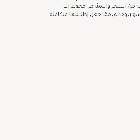
ها لمسة من السحر والتميّز هي مجوهرات
نائيًا من تصميم Jean Schlumberger، إلى جانب أقراط، سوار، وخاتم، ممّا جعل إطلالتها متكاملة