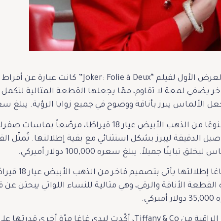
الأقراط التي ارتدتها ليدي غاغا في العرض الأول لفيل
خر يضفي لمعة لا تقاوم، ممّا يجعلها القطعة المثالية لتكمل إ
س يبرز بأناقة ووضوح في جميع زوايا الرؤية. يبلغ سعرها 75,000 دولار​ ام
كما واختارت أيضًا سوارًا فاخرًا مصنوعًا من الذهب الأبيض
يل الدقيقة ليبرز بشكل استثنائي مع بقية إطلالتها. تُمثّل الق
نًا جميلاً. يبلغ سعره 100,000 دولار أميركي.
أخيراً، الخاتم 
القطعة الأناقة والرقي، وهي مثالية للنساء اللواتي يبحثن عن 
ي.
من خلال اختيارها لهذه المجوهرات الراقية من Tiffany & Co، أكّدت ل