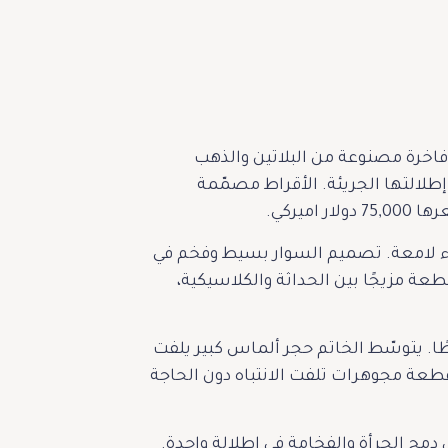
م “Joker: Folie à Deux” كانت عبارة عن أقراط فاخرة مصنوعة من البلاتين والذهب
طلالتها الجريئة. الأقراط مصمّمة
يركي.
 عيار 18 قيراطًا، مرصّعاً بماسات صفراء لامعة. تصميم السوار بسيط وفخم في
طعة مزيجًا بين الحداثة والكلاسيكية،
الذي أكملت به ليدي غاغا إطلالتها يأتي بتصميم فاخر من الذهب الأبيض عيار 18 قيراطًا. يتوسّط الخاتم حجر ألماس كبير يلفت
قطعة مجوهرات تلفت الانتباه دون الحاجة
يدي غاغا مرّة أخرى قدرتها على دمج الجرأة والفخامة في إطلالة واحدة.