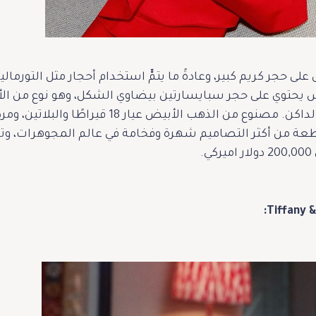
على حجر كريم كبير، وعادةً ما يتمّّ استخدام أحجار مثل التورمال
ش يحتوي على حجر سبايسارتين بيضاوي الشكل، وهو نوع من الأحج
البرتقالي والبرتقالي الناري والوردي الداكن. مص
لقطعة من أكثر التصاميم شهرة وفخامة في عالم المجوهرات، وتعك
.