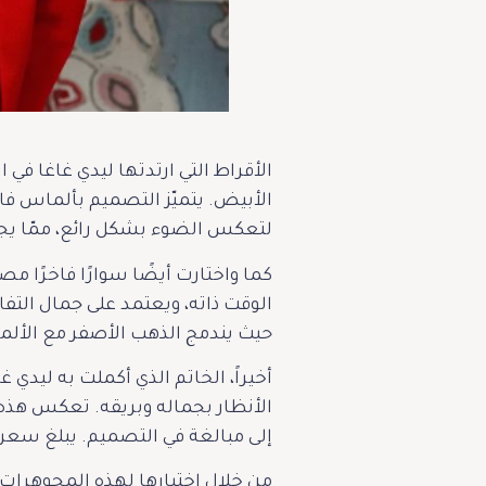
الأبيض. يتميّز التصميم بألماس فا
لتعكس الضوء بشكل رائع، ممّا يجعل الألما
الوقت ذاته، ويعتمد على جمال التفاص
حيث يندمج الذهب الأصفر مع الألماس ليخلق تباي
الأنظار بجماله وبريقه. تعكس هذه 
إلى مبالغة في التصميم. يبلغ سعره 35,000 دولار أميرك