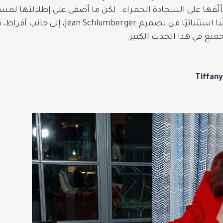
C، والذي زاد من تألّقها على السجادة الحمراء. لكن ما أضفى على إطلالت
Tiffany & Co التي اختارت منها بروشًا استث
يع في هذا الحدث الكبير.