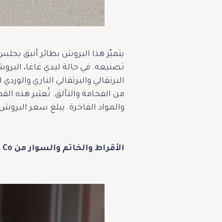
يتميّز هذا البروش بطائر أنيق يجلس 
تصنيعه. في حالة ليدي غاغا، البرو
من الفخامة والتألق. تُعتبر هذه ا
والمواد الفاخرة. يبلغ سعر البروش 200,000 دولار اميركي
الأقراط والخاتم والسوار من Tiffany & Co: