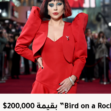
إطلالة ليدي غاغا ببروش “