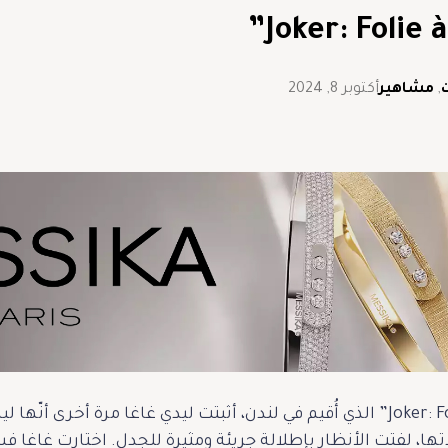
,
مشاهير
أكتوبر 8, 2024
في العرض الأول لفيلم “Joker: Folie à Deux” الذي أُقيم في لندن، أثبتت ليدي 
تها، لفتت الأنظار بإطلالة جريئة ومثيرة للجدل. اختارت غاغا ف