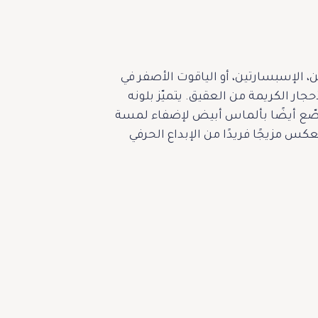
ين، الإسبسارتين، أو الياقوت الأصفر في
ار الكريمة من العقيق. يتميّز بلونه
نوع من الذهب الأبيض عيار 18 قيراطًا والبلاتين، ومرصّع أيضًا بألماس أبيض لإضفاء لمسة
س مزيجًا فريدًا من الإبداع الحرفي