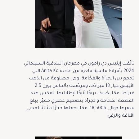
تألّقت إينيس دي رامون في مهرجان البندقية السينمائي
2024 بأقراط ماسية فاخرة من علامة Anita Ko التي
تجمع بين الجرأة والفخامة، وهي مصنوعة من الذهب
الأبيض عيار 18 قيراطًا، ومرصّعة بألماس بوزن 2.5
قيراط، ممّا يضيف بريقًا أنيقًا لإطلالتها. تعكس هذه
القطعة الفخامة والجرأة بتصميم عصري مميّز. يبلغ
سعرها حوالي $18,500، ممّا يجعلها خيارًا مثاليًا لمحبي
الأناقة والرقي.