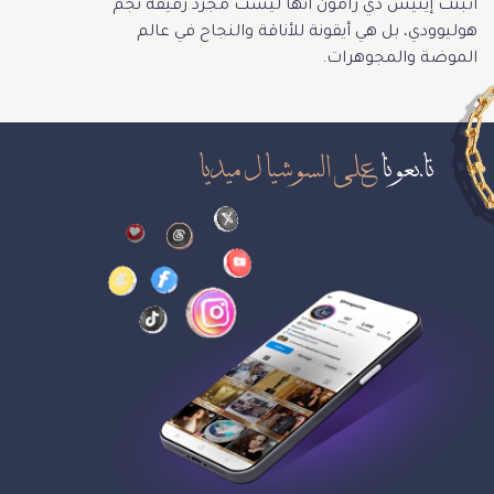
أثبتت إينيس دي رامون أنّها ليست مجرّد رفيقة نجم
هوليوودي، بل هي أيقونة للأناقة والنجاح في عالم
الموضة والمجوهرات.
تابعونا
على السوشيال ميديا