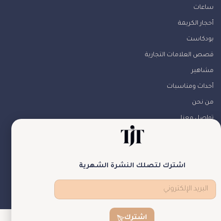
ساعات
أحجار الكريمة
بودكاست
قصص العلامات التجارية
مشاهير
أحداث ومناسبات
من نحن
تواصل معنا
تابعونا
اشترك لتصلك النشرة الشهرية
theJewelryTales © جميع الحقوق محفوظة
اشترك