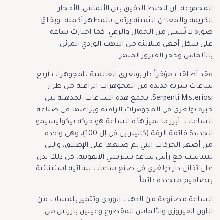
المجموعة. إن الخلط الدقيق بين الألماس، الأحجار
الكريمة والمعادن الثمينة يرتقي بالمظهر أكمله، ويخلق
صورة لا تُنسى من الجمال والرقي. كما اختارت ساعة
على شكل أفعى متلألئة من الذهب الوردي المزيّن
بالألماس وحجر الفيروز المبهر.
فقد أطلقت مؤخراً دار بولغري العالمية للمجوهرات أربع
ساعات سرية جديدة من المجوهرات الراقية من طراز
Serpenti Misteriosi. تجمع هذه الساعات المذهلة بين
خبرة بولغري في المجوهرات الراقية وبراعتها في صناعة
الساعات. أبرز ما يميز هذه الساعة هو حركة بيكوليسيمو
الجديدة فائقة الرقة (كاليبر بي في إل 100)، وهي واحدة
من أصغر الحركات التي تم صنعها على الإطلاق، والتي
تتتناسب مع رأس ساعة سيربنتي الأيقونية. كل ذلك يدل
على تفاني دار بولغري في صنع ساعات نسائية استثنائية
بتصاميم متجددة دائماً.
الساعة مصنوعة من الذهب الوردي وتتميز بلمسات من
اللون الفيروزي والألماس المقطوع وعينين بارزتين من