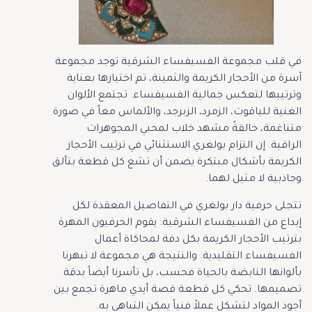
في قلب مجموعة الفسيفساء الشرقية توجد مجموعة
آسرة من الأحجار الكريمة والثمينة، تم اختيارها بعناية
وترتيبها لتعكس جمالية الفسيفساء. تجتمع الألوان
الغنية للياقوت، الزمرد، الزبرجد، والألماس معاً في صورة
متناغمة، خالقةً مشهد خلاب لمحبي المجوهرات
الراقية. إن التزام بولغري الاستثنائي في ترتيب الأحجار
الكريمة بأشكال مبتكرة يضمن أن تشع كل قطعة بتألق
وجاذبية لا مثيل لهما.
تتجلى حرفية دار بولغري في التفاصيل المعقدة لكل
إبداع من الفسيفساء الشرقية. يقوم الحرفيون المهرة
بترتيب الأحجار الكريمة بكل دفة لمحاكاة أعمال
الفسيفساء التقليدية. والنتيجة هي مجموعة لا تبهرنا
بألوانها النابضة بالحياة فحسب، بل تأسرنا أيضاً بدقة
تصميمها. تحكي كل قطعة قصة أيدي ماهرة تجمع بين
أجود المواد لتشكل عملاً فنياً يمكن التباهي به.