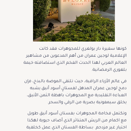
كونها سفيرة دار بولغري للمجوهرات فقد كانت
الإعلامية لوجين عمران من أهم المدعوين من مشاهير
العالم العربي لهذا الحدث الفخم الذي استضافته خيمة
بلغوري الرمضانية.
في عالم الأزياء الراقية، حيث تلتقي الموضة بالبذخ، فإن
دمج لوجين عمران المذهل لفستانٍ أسود أنيق يشبه
العباءة التقليدية مع المجوهرات باهظة الثمن الأنيق،
يخلق سيمفونية بصرية من الرقي والسحر.
وتكتمل فخامة المجوهرات بفستان أسود أنيق طويل
مع اكمام من الريش المتناثر الذي أضاف حيوية لهكذا
اختيار غير مزدحم. بساطة الفستان الذي عمل كخلفية