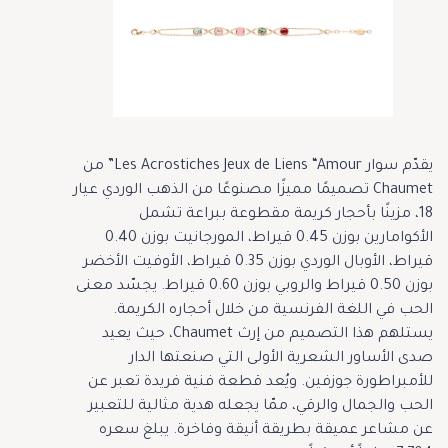
يقدّم سوار Les Acrostiches Jeux de Liens “Amour” من
Chaumet تصميمًا مميزًا مصنوعًا من الذهب الوردي عيار
18، مزينًا بأحجار كريمة مقطوعة ببراعة تشمل
الأكوامارين بوزن 0.45 قيراط، المورجانيت بوزن 0.40
قيراط، الأوبال الوردي بوزن 0.35 قيراط، الأوفيت الأخضر
بوزن 0.50 قيراط والروبي بوزن 0.60 قيراط. يجسّد معنى
الحب في اللغة الفرنسية من خلال أحجاره الكريمة.
يستلهم هذا التصميم من إرث Chaumet، حيث يعيد
صدى الأساور الشعرية الأولى التي صنعتها الدار
للأمبراطورة جوزفين. ويُعد قطعة فنية فريدة تعبر عن
الحب والجمال والرقي، ممّا يجعله هدية مثالية للتعبير
عن مشاعر عميقة بطريقة أنيقة وفاخرة. يبلغ سعره