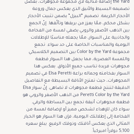
the Yard إضافة مثاليّة لأيّ مجموعة مجوهرات، بفضل
تصميمه البسيط والأنيق الذي يعكس جمال وروعة
الأحجار الكريمة. تصميم “البيزل” يضمن تثبيت الأحجار
بشكل محكم، ممّا يعزز من بريقها وتألّقها. إنّ الجمع
بين الذهب الأصفر والروبي يضفي لمسة من الفخامة
والجاذبية على السوار، ممّا يجعله مناسبًا للإطلالات
اليومية والمناسبات الخاصة على حد سواء. تجمع
مجموعة Color by the Yard بين التصميم الكلاسيكي
واللمسة العصرية، مما يجعل هذا السوار قطعة
مجوهرات فريدة تناسب جميع الأذواق. يعكس هذا
السوار بفخامته وجماله براعة Elsa Peretti في تصميم
المجوهرات، حيث تمتزج الأناقة البسيطة مع التفاصيل
الدقيقة لتنتج قطعة مجوهرات لا تضاهى. إنّ سوار Elsa
Peretti Color by the Yard من الذهب الأصفر والروبي هو
قطعة مجوهرات أنيقة تجمع بين البساطة والرقي.
سواء كان للإهداء لشخص مميز أو لإضافة لمسة من
الفخامة إلى إطلالتك اليومية، فإن هذا السوار هو الخيار
المثالي الذي يعكس أناقتك وذوقك الرفيع. يبلغ سعره
5,100 دولاراً اميركياً.