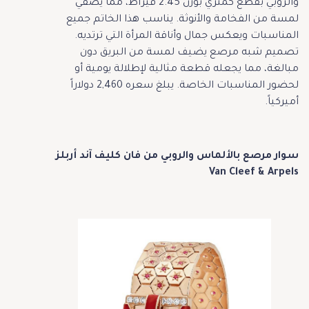
والروبي بقطع كمثري بوزن 2.45 قيراط، ممّا يضفي
لمسة من الفخامة والأنوثة. يناسب هذا الخاتم جميع
المناسبات ويعكس جمال وأناقة المرأة التي ترتديه.
تصميم شبه مرصع يضيف لمسة من البريق دون
مبالغة، مما يجعله قطعة مثالية لإطلالة يومية أو
لحضور المناسبات الخاصة. يبلغ سعره 2,460 دولاراً
أميركياً.
سوار مرصع بالألماس والروبي من فان كليف آند أربلز
Van Cleef & Arpels