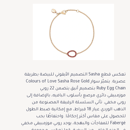
تعكس قطع Sasha التصميم الأيقوني للبيضة بطريقة
عصرية. يتميّز سوار Colours of Love Sasha Rose Gold
Ruby Egg Chain بتصميم أنيق يتضمن 22 روبي
موزمبيقي دائري مرصع بأسلوب البافيه، بالإضافة إلى
روبي مخفي. تأتي السلسلة الرقيقة المصنوعة من
الذهب الوردي عيار 18 قيراط، مع إمكانية ضبط الطول
للحصول على مقاس أكثر إحكامًا. واحتفاظًا بحب
Fabergé للمفاجآت والبهجة، يوجد روبي موزمبيقي مخفي