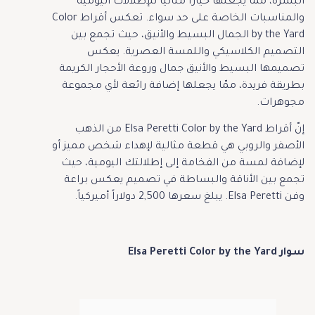
البشرة، مما يجعلها خيارًا مثاليًا للإطلالات اليومية
والمناسبات الخاصة على حد سواء. تعكس أقراط Color
by the Yard الجمال البسيط والأنيق، حيث تجمع بين
التصميم الكلاسيكي واللمسة العصرية. يعكس
تصميمها البسيط والأنيق جمال وروعة الأحجار الكريمة
بطريقة فريدة، ممّا يجعلها إضافة رائعة لأي مجموعة
مجوهرات.
إنّ أقراط Elsa Peretti Color by the Yard من الذهب
الأصفر والروبي هي قطعة مثالية لإهداء شخص مميز أو
لإضافة لمسة من الفخامة إلى إطلالتك اليومية، حيث
تجمع بين الأناقة والبساطة في تصميم يعكس براعة
وفن Elsa Peretti. يبلغ سعرها 2,500 دولاراً أميركياً.
سوار Elsa Peretti Color by the Yard