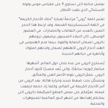
بفضل متانته التي تساوي 9 على مقياس موس ولونه
الاستثنائي الذي يلفت الأنظار.
تعتبر كلمة “روبي” مرادفةً لعبارة “ملك الأحجار الكريمة”
في اللغة السنسكريتية القديمة، وقد ارتبط هذا الحجر
الثمين بالعديد من الثقافات والحضارات. في العصور
الوسطى، كان النبلاء الصينيون يرصعون دروعهم
بالروبي لضمان الحماية والقوة، بينما قدم الهندوس في
الهند أحجار الروبي لآلهتهم لضمان ولادتهم كملوك
وأباطرة في حياتهم الجديدة.
يُستخرج الروبي من عدة بلدان حول العالم، أشهرها
ميانمار (بورما سابقًا)، والتي تُعد مصدرًا لأجود أحجار
الروبي. يتميّز الروبي بلونه الأحمر الغني والمتألق،
ويتشكّل تحت ضغط شديد وحرارة هائلة. يعد الروبي من
أندر الأحجار الكريمة في العالم، وكلما زاد حجمه ارتفعت
قيمته. نعرّفكم على بعض القطع المرصّعة بالروبي التي
يمكنكم إهداءها من اشهر الدور العالمية للمجوهرات
والمحلية.