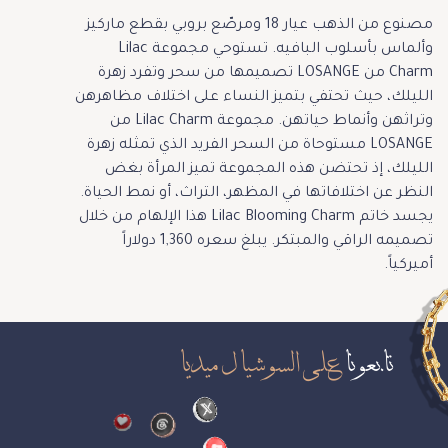
مصنوع من الذهب عيار 18 ومرصّع بروبي بقطع ماركيز
وألماس بأسلوب البافيه. تستوحي مجموعة Lilac
Charm من LOSANGE تصميمها من سحر وتفرد زهرة
الليلك، حيث تحتفي بتميز النساء على اختلاف مظاهرهن
وتراثهن وأنماط حياتهن. مجموعة Lilac Charm من
LOSANGE مستوحاة من السحر الفريد الذي تمثله زهرة
الليلك، إذ تحتضن هذه المجموعة تميز المرأة بغض
النظر عن اختلافاتها في المظهر، التراث، أو نمط الحياة.
يجسد خاتم Lilac Blooming Charm هذا الإلهام من خلال
تصميمه الراقي والمبتكر. يبلغ سعره 1,360 دولاراً
أميركياً.
تابعونا
على السوشيال ميديا