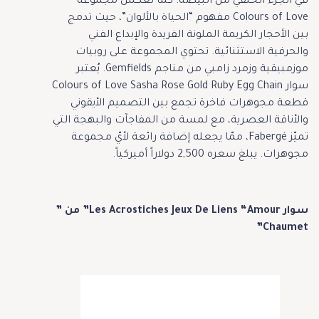
في الجزء الخلفي من البيضة. كما تعكس مجموعة
Colours of Love مفهوم “الحياة بالألوان”، حيث تدمج
بين الأحجار الكريمة الملونة الفريدة والإبداع الفني
والحرفية الاستثنائية. تحتوي المجموعة على روبيات
موزمبيقية وزمرد زامبي من مناجم Gemfields.
يُعتبر
سوار Colours of Love Sasha Rose Gold Ruby Egg Chain
قطعة مجوهرات فاخرة تجمع بين التصميم الأيقوني
والأناقة العصرية، مع لمسة من المفاجآت والبهجة التي
تميّز Fabergé، ممّا يجعله إضافة رائعة لأيّ مجموعة
مجوهرات. يبلغ سعره 2,500 دولاراً أميركياً.
سوار Les Acrostiches Jeux De Liens “Amour” من ”
Chaumet”