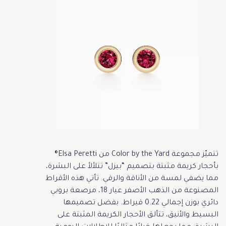
تتميّز مجموعة Color by the Yard من Elsa Peretti®
بأحجار كريمة مثبتة بتصميم “بيزل” تتلألأ على البشرة،
مما يضفي لمسة من الأناقة والرقي. تأتي هذه الأقراط
المصنوعة من الذهب الأصفر عيار 18، مرصعة بروبي
دائري بوزن إجمالي 0.22 قيراط. بفضل تصميمها
البسيط والأنيق، تتألق الأحجار الكريمة المثبتة على