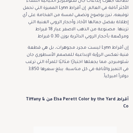
لطالما أبهرت إبداعات جان شلومبرجر الخيالية النساء
الأكثر أناقة في العالم. إن أقراط Lynn المميزة التي تحمل
توقيعه، تبرز بوضوح وتضفي لمسة من الفخامة على أي
إطلالة بفضل جمالها الأخاذ وأحجار الروبي الغنية التي
تزينها. مصنوعة من الذهب الاصفر عيار 18 قيراط
ومرصّعة بأحجار الروبي الدائرية بوزن 0.30 قيراط
إن أقراط Lynn ليست مجرد مجوهرات، بل هي قطعة
فنية تعكس الرؤية الإبداعية للمصمم الأسطوري جان
شلومبرجر، مما يجعلها اختيارًا مثاليًا للمرأة التي ترغب
في التميز والأناقة في كل مناسبة. يبلغ سعرها 3,850
دولاراً اميركياً.
أقراط Elsa Perett Color by the Yard من Tiffany &
Co