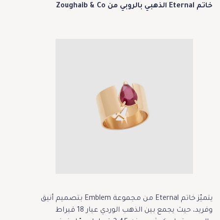
خاتم Eternal الذهبي بالروبي من Zoughaib & Co
يتميّز خاتم Eternal من مجموعة Emblem بتصميم أنيق
وفريد، حيث يجمع بين الذهب الوردي عيار 18 قيراط