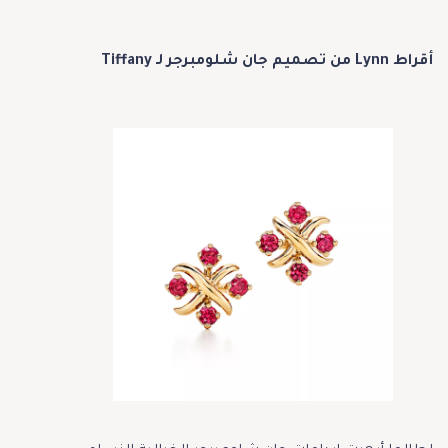
أقراط Lynn من تصميم جان شلومبرجر لـ Tiffany