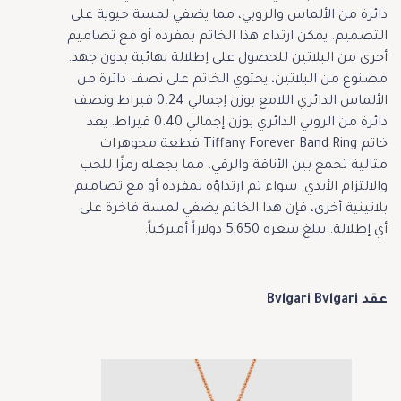
دائرة من الألماس والروبي، مما يضفي لمسة حيوية على
التصميم. يمكن ارتداء هذا الخاتم بمفرده أو مع تصاميم
أخرى من البلاتين للحصول على إطلالة نهائية بدون جهد.
مصنوع من البلاتين، يحتوي الخاتم على نصف دائرة من
الألماس الدائري اللامع بوزن إجمالي 0.24 قيراط ونصف
دائرة من الروبي الدائري بوزن إجمالي 0.40 قيراط. يعد
خاتم Tiffany Forever Band Ring قطعة مجوهرات
مثالية تجمع بين الأناقة والرقي، مما يجعله رمزًا للحب
والالتزام الأبدي. سواء تم ارتداؤه بمفرده أو مع تصاميم
بلاتينية أخرى، فإن هذا الخاتم يضفي لمسة فاخرة على
أي إطلالة. يبلغ سعره 5,650 دولاراً أميركياً.
عقد Bvlgari Bvlgari