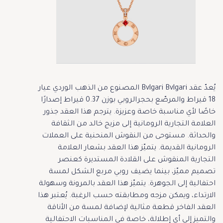
يُعدّ عقد Bvlgari Bvlgari المصنوع من الذهب الوردي عيار
18 قيراط والمرصّع بحجرالروبي بوزن 0.37 قيراط إصدارًا
خاصًا لأي مناسبة خاصة وعزيزة. يترجم هذا العقد جذور
العلامة التجارية الرومانية إلى مزيج خالد من الثقافة
والحداثة. مستوحى من النقوش المنحنية على العملات
الرومانية القديمة. يتميّز هذا العقد بشعار العلامة
التجارية المنقوش على القلادة المستديرة كعنصر
تصميم مميّز، بينما يضيف روبي مربع الشكل لمسة
احتفالية إلى الجوهرة. يتميّز هذا العقد بالمرونة وسهولة
الارتداء، ويمكن مزجه ومطابقته حسب الرغبة. يُعتبر هذا
العقد الفاخر قطعة مثالية لإضافة لمسة من الأناقة
والتميز إلى أي إطلالة، خاصة في المناسبات الاحتفالية