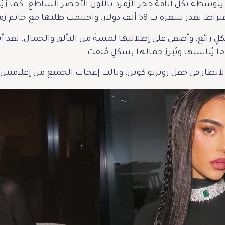
توسطه بكل أناقة حجر الزمرد باللون الأخضر الساطع. كما 
رائع، وأضفى على إطلالتها لمسةً من التألق والجمال. لقد أثبتت
ما يُناسبها ويُبرز جمالها بشكلٍ مُلفت.
الأنظار في حفل روبرتو كوين، ونالت إعجاب الجميع من إعلاميي