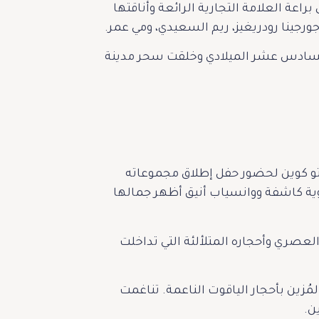
ة العلامة التجارية الرائعة وأناقتها
جينا رودريغيز، ريم السعيدي، ومي عمر.
ن السادس عشر الميلادي وخلقت سحر مدينة
وبرتو كوين لحضور حفل إطلاق مجموعاته
وية كاشفة ووانسياب أنيق أظهر جمالها
Pri” لروبرتو كوين، تميز بتصميمه العصري وأحجاره المتلألئة التي تداخلت
P”، تميزت بتصميمها الألماسي المُزين بأحجار الياقوت الناعمة. تناغمت
ن.