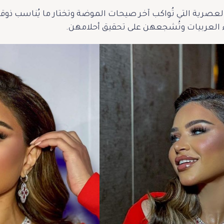
ية العصرية التي تُواكب آخر صيحات الموضة وتختار ما يُناسب 
ء العربيات وتُشجعهن على تحقيق أحلامهن.