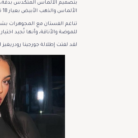
بتصميم الألماس المتكدس بدقة، ي
الألماس والذهب الأبيض بعيار 18 قيراط، يقدر سعره ب 58 ألف دولار. واختتمت طلتها مع خاتم زمردي مبهر، بقصة ملكية رائعة.
تناغم الفستان مع المجوهرات بشكلٍ 
للموضة والأناقة، وأنها تُجيد اختيار 
لقد لفتت إطلالة جورجينا رودريغيز 