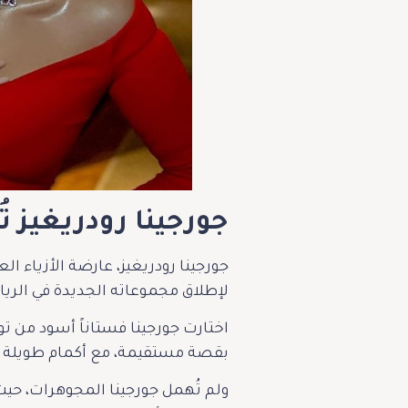
جورجينا رودريغيز ت
جورجينا رودريغيز، عارضة الأزياء ا
لإطلاق مجموعاته الجديدة في الريا
اختارت جورجينا فستاناً أسود من تو
بقصة مستقيمة، مع أكمام طويلة ويا
ولم تُهمل جورجينا المجوهرات، حيث 