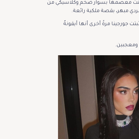
زيّنت معصمها بسوار ضخم وكلاسيكي من
 جورجينا مرةً أخرى أنها أيقونةٌ
ن ومعجبين.