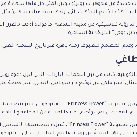
يدة من مجوهرات روبرتو كوين، تمثل كل منها شهادة على براع
ر لهذه القطع المذهلة، التي ارتدها شخصيات شهيرة مثل جور
اند رؤية كلاسيكية من مدينة البندقية. فأجواءه أوحت بالقر
ديل دوجي” الكرنفالية الساحرة.
 وقدم المصمم للضيوف رحلة باهرة عبر تاريخ البندقية الغني.
طاغي
 الكويتية، كانت من بين النجمات البارزات اللاتي لبيّن دعوة ر
ستان أحمر ملكي من توقيع دار سولاس اللندني، تميز بقصة عل
اختارت نهى لإطلالتها عقد ألماسي من مجموعة “ncess Flower
يق العقد على نهى، وأضفى عليها لمسة من الفخامة والأناقة
أكملت نهى إطلالتها بأقراط من نفس مجموعة “rincess Flower
فت على نهى لمسةً من روح تصاميم الفنان الإيطالي روبرتو كوي