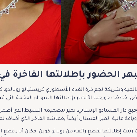
ُبهر الحضور بإطلالتها الفاخرة ف
لعالمية وشريكة نجم كرة القدم الأسطوري كريستيانو رونالدو، 
ض. خطفت جورجينا الأنظار بإطلالتها السوداء الفخمة التي تم
قيع دار الفستادو الإسباني، تميز بتصميمه البسيط الذي أظهر 
قة عالية. تميز الفستان أيضاً بقماشه الفاخر الذي أضاف لم
زينت إطلالتها بقطعٍ رائعة من روبرتو كوين. فكان أبرز قطع ا