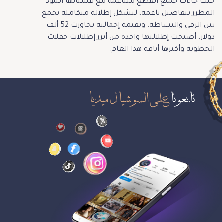
حيث جاءت جميع القطع متناغمة مع فستانها النيود
المطرز بتفاصيل ناعمة، لتشكل إطلالة متكاملة تجمع
بين الرقي والبساطة. وبقيمة إجمالية تجاوزت 52 ألف
دولار، أصبحت إطلالتها واحدة من أبرز إطلالات حفلات
الخطوبة وأكثرها أناقة هذا العام.
تابعونا
على السوشيال ميديا