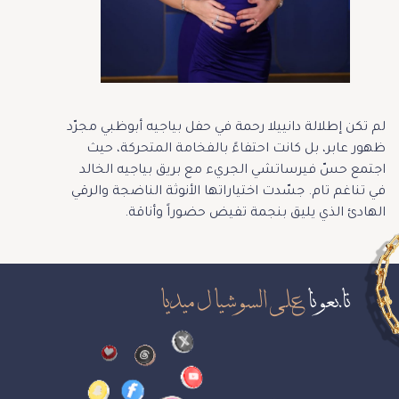
لم تكن إطلالة دانييلا رحمة في حفل بياجيه أبوظبي مجرّد
ظهور عابر، بل كانت احتفاءً بالفخامة المتحركة، حيث
اجتمع حسّ فيرساتشي الجريء مع بريق بياجيه الخالد
في تناغم تام. جسّدت اختياراتها الأنوثة الناضجة والرقي
الهادئ الذي يليق بنجمة تفيض حضوراً وأناقة.
تابعونا
على السوشيال ميديا