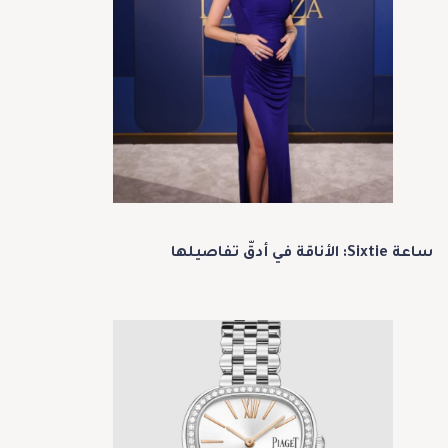
ساعة Sixtie: الأناقة في أدقّ تفاصيلها