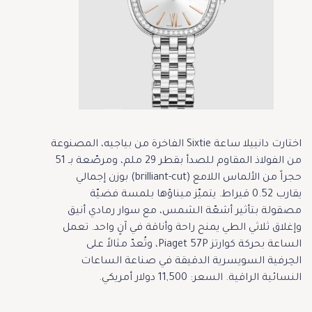
اختارت دانييلا ساعة Sixtie الفاخرة من بياجيه، المصنوعة
من الفولاذ المقاوم للصدأ بقطر 29 ملم، ومرصّعة بـ 51
حجراً من الألماس اللامع (brilliant-cut) بوزن إجمالي
يقارب 0.52 قيراط. يتميّز ميناؤها بلمسة فضيّة
مصقولة بتأثير أشعّة الشمس، مع سوار رمادي أنيق
وإغلاق ثلاثي الطي يمنح راحة وأناقة في آنٍ واحد. تعمل
الساعة بحركة كوارتز Piaget 57P، وتُعدّ مثالاً على
الحِرفية السويسرية الدقيقة في صناعة الساعات
النسائية الراقية. السعر: 11,500 دولار أمريكي.