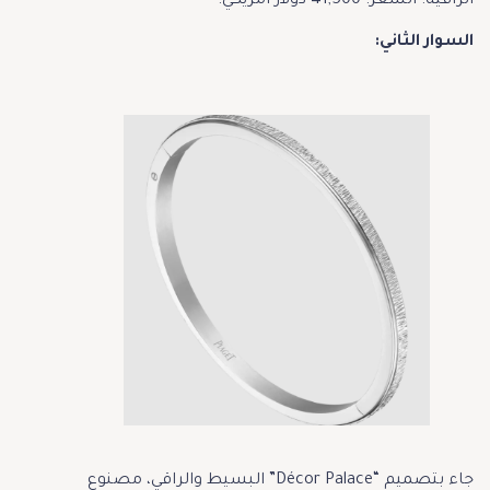
الراقية. السعر: 41,500 دولار أمريكي.
السوار الثاني:
جاء بتصميم “Décor Palace” البسيط والراقي، مصنوع