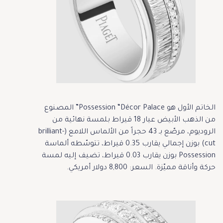
الخاتم الأول هو Possession “Décor Palace” المصنوع
من الذهب الأبيض عيار 18 قيراط بلمسة نهائية من
الروديوم، مرصّع بـ 43 حجراً من الألماس اللامع (brilliant-
cut) بوزن إجمالي يقارب 0.35 قيراط، تتوسّطه ألماسة
Possession بوزن يقارب 0.03 قيراط، تضيف إليه لمسة
حركة وأناقة مميّزة. السعر: 8,800 دولار أمريكي.