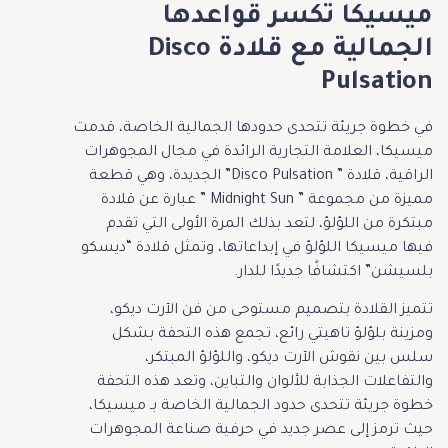
ميسيكا تكسر قواعدها
الجمالية مع قلادة Disco
Pulsation
في خطوة جريئة تتحدى حدودها الجمالية الخاصة، قدمت
ميسيكا، العلامة التجارية الرائدة في مجال المجوهرات
الراقية، قلادة ” Disco Pulsation” الجديدة، وهي قطعة
مميزة من مجموعة ” Midnight Sun ” عبارة عن قلادة
مبتكرة من اللؤلؤ، لتعد بذلك المرة الأولى التي تقدم
فيها ميسيكا اللؤلؤ في إبداعاتها، وتمثل قلادة “ديسكو
بلسيشن” اكتشافًا جديدًا للدار.
تتميز القلادة بتصميم مستوحى من فن الآرت ديكو،
ومزينة بلؤلؤ تاهيتي رائع، تجمع هذه التحفة بشكل
سلس بين نقوش الآرت ديكو، واللؤلؤ المبتكر،
والتفاعلات الجذابة للألوان والتباين، وتعد هذه التحفة
خطوة جريئة تتحدى حدود الجمالية الخاصة بـ ميسيكا،
حيث ترمز إلى عصر جديد في حرفية صناعة المجوهرات