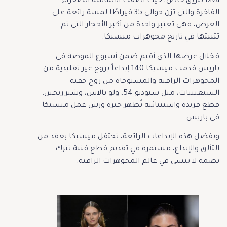
Diva ببريق خاص، حيث أضفت الألماسة الصفراء
الفاخرة والتي تزن حوالي 35 قيراطًا لمسة رائعة على
العرض، فهي تعتبر واحدة من أكبر الأحجار التي تم
تثبيتها في تاريخ مجوهرات ميسيكا.
فخلال عرضها الذي أقيم ضمن أسبوع الموضة في
باريس قدمت ميسيكا 140 إبداعاً بروح غير تقليدية من
المجوهرات الراقية والمستوحاة من روح حقبة
السبعينيات، مثل ستوديو 54، ولو بالاس، وشيز ريجين.
قطع فريدة واستثنائية تُظهر خبرة ورش عمل ميسيكا
في باريس.
وبفضل هذه الإبداعات الرائعة، تحتفل ميسيكا بعقد من
التألق والإبداع، مستمرة في تقديم قطع فنية تترك
بصمة لا تنسى في عالم المجوهرات الراقية.