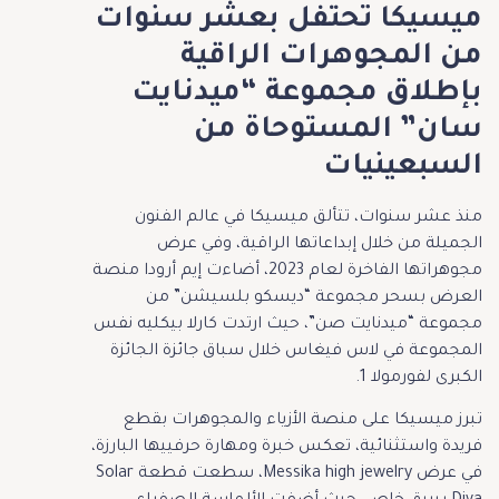
ميسيكا تحتفل بعشر سنوات
من المجوهرات الراقية
بإطلاق مجموعة “ميدنايت
سان” المستوحاة من
السبعينيات
منذ عشر سنوات، تتألق ميسيكا في عالم الفنون
الجميلة من خلال إبداعاتها الراقية، وفي عرض
مجوهراتها الفاخرة لعام 2023، أضاءت إيم أرودا منصة
العرض بسحر مجموعة “ديسكو بلسيشن” من
مجموعة “ميدنايت صن”، حيث ارتدت كارلا بيكليه نفس
المجموعة في لاس فيغاس خلال سباق جائزة الجائزة
الكبرى لفورمولا 1.
تبرز ميسيكا على منصة الأزياء والمجوهرات بقطع
فريدة واستثنائية، تعكس خبرة ومهارة حرفييها البارزة،
في عرض Messika high jewelry، سطعت قطعة Solar