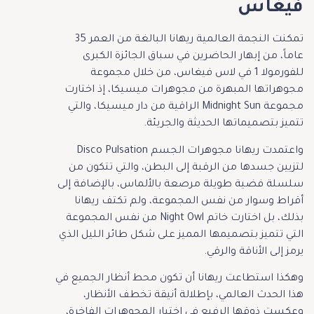
فيغاس
تمكنت النجمة العالمية ريهانا البالغة من العمر 35
عاماً، من إبهار الحاضرين في سباق الجائزة الكبرى
للفورمولا 1 في لاس فيغاس، من خلال مجموعة
مجوهراتها المبهرة من مجوهرات ميسيكا، إذ اختارت
مجموعة Midnight Sun الراقية من دار ميسيكا، والتي
تتميز بتصميماتها الحديثة والجريئة.
واعتمدت ريهانا مجوهرات الجسم Disco Pulsation
لتزيين جسدها من الرقبة إلى البطن، والتي تتكون من
سلسلة فضية طويلة مرصعة بالألماس، بالإضافة إلى
أقراط وسوار من نفس المجموعة، ولم تكتف ريهانا
بذلك، بل اختارت خاتم Night Owl من نفس المجموعة
التي تتميز بتصميمها المميز على شكل طائر الليل الذي
يرمز إلى الأناقة والرقي.
وهكذا استطاعت ريهانا أن تكون محط أنظار الجميع في
هذا الحدث العالمي، بإطلالة أنيقة تخطف الأنظار،
وعكست ذوقها الرفيع في اختيار المجوهرات الفاخرة،