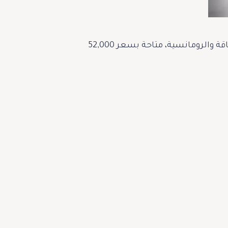
بفضل هذه المواصفات الرائعة، تُصبح ساعة Reine de Naples 9915 Saint-Valentin رمزًا خالدًا للأناقة والرومانسية، متاحة بسعر 52,000