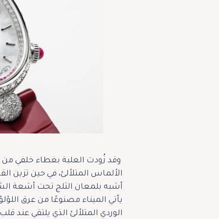
وقد زُودت العلبة بغطاء خلفي من ز
الألماس المتلألئ، في حين تزين الق
أشبه بلمعان الثلج تحت أشعة الشم
يأتي الميناء مصنوعًا من عرق اللؤلؤ