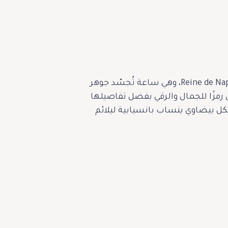
في مناسبة عيد الحب لعام 2024، تقدم دار بريغيه تحفتها الفنية الجديدة Reine de Naples 9915 Saint-Valentin، وهي ساعة تُجسّد جوهر
ضمن إصدار محدود يقتصر على 28 قطعة فقط، وتمثل رمزًا للجمال والرقي بفضل تفاصيلها
 من الذهب الأبيض عيار 18 قيراطًا، مصممة بشكل بيضاوي ينساب بانسيابية ليلائم