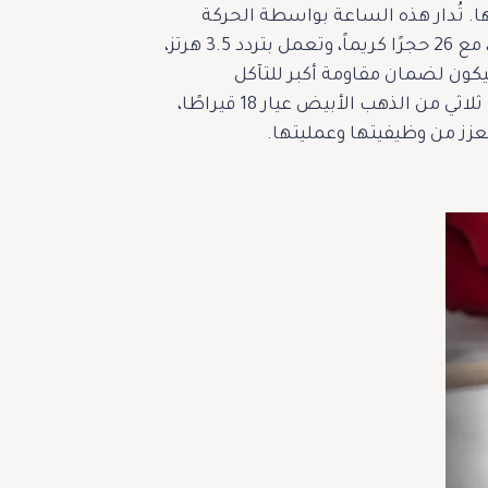
. تُدار هذه الساعة بواسطة الحركة
الأوتوماتيكية Calibre 537/3، التي تتميز باحتياطي طاقة يصل إلى 45 ساعة. تضم الحركة 191 مكونًا، مع 26 حجرًا كريماً، وتعمل بتردد 3.5 هرتز،
يكون لضمان مقاومة أكبر للتآكل
والعوامل الخارجية. يكتمل التصميم بسوار مصنوع من جلد التمساح الأحمر الفاخر، يُغلق بمشبك ثلاثي من الذهب الأبيض عيار 18 قيراطًا،