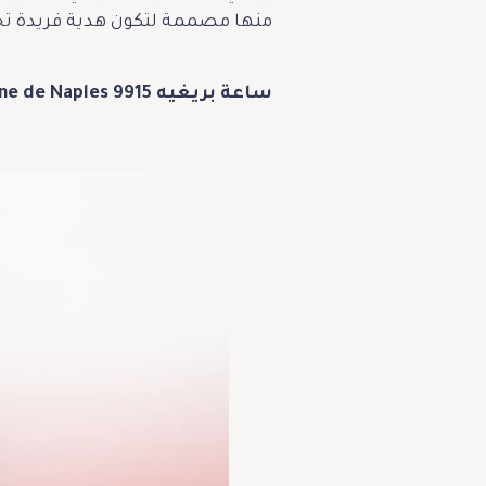
منها مصممة لتكون هدية فريدة تح
ساعة بريغيه Reine de Naples 9915 إصدار عيد الحب – إصدار محدود