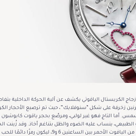
جاج الكريستال الياقوتي يكشف عن آلية الحركة الداخلية بتفاص
رنين زخرفة على شكل “سنوفلايك”، حيث تم ترصيع الأحجار الكريم
س. أما التاج فهو غير لولبي، ومرصّع بحجر ياقوت كابوشون 
 الطبيعي، ينساب عليه الضوء والظل بتناغم أخاذ. وقد زُينت الح
الوردي المتلألئ الذي يلتقي عند قلب من الياقوت الأحم