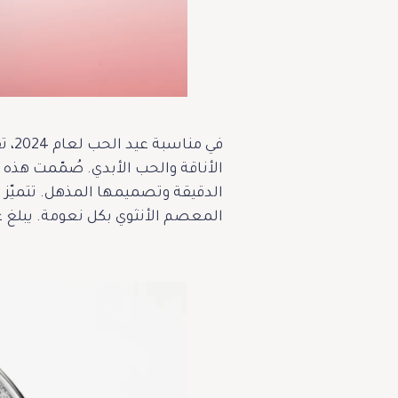
المعصم الأنثوي بكل نعومة. يبلغ عرض العلبة 28.5 ملم، بينما تصل