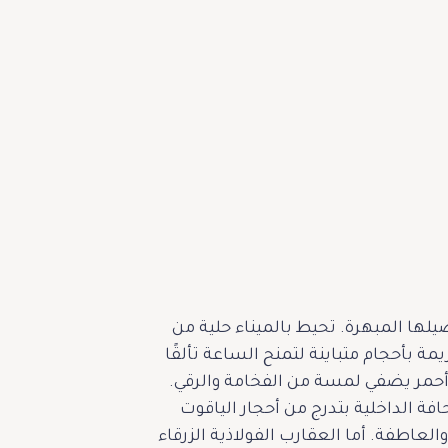
يلها المبهرة. تحيط بالميناء حلية من
ة بأحجام متباينة لتمنح الساعة تألقًا
أحمر يضفي لمسة من الفخامة والرقي.
افة الداخلية بتدرج من أحجار الياقوت
ر بين الساعتين 6 و9، ليكون رمزًا دائمًا للحب والعاطفة. أما العقارب الفولاذية الزرقاء