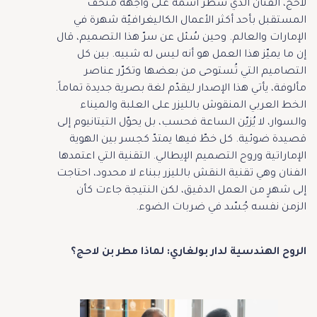
لاحج، الفنان الذي سطّر اسمه على واجهة متحف
المستقبل بأحد أكثر الأعمال الكاليغرافيّة شهرة في
الإمارات والعالم. وحين سُئل عن سرّ هذا التصميم، قال
إن ما يميّز هذا العمل هو أنه ليس له شبيه. بين كل
التصاميم التي تُستوحى من بعضها وتكرّر عناصر
مألوفة، يأتي هذا الإصدار ليقدّم لغة بصرية جديدة تماماً.
الخط العربي المنقوش بالليزر على العلبة والميناء
والسوار، لا يُزيّن الساعة فحسب، بل يحوّل التيتانيوم إلى
قصيدة ضوئية. كل خطّ فيها يمتدّ كجسر بين الهوية
الإماراتية وروح التصميم الإيطالي. التقنية التي اعتمدها
الفنان وهي تقنية النقش بالليزر ببناء لا محدود، احتاجت
إلى شهرٍ من العمل الدقيق، لكن النتيجة جاءت كأن
الزمن نفسه جُسّد في ضربات الضوء.
الروح الهندسية لدار بولغاري: لماذا مطر بن لاحج؟