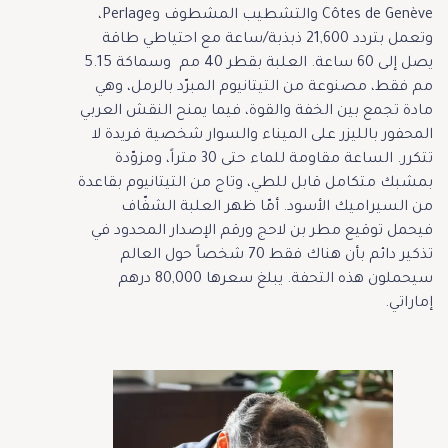
Côtes de Genève والتشطيب المشطوف وPerlage،
وتعمل بتردد 21,600 ذبذبة/ساعة مع احتياطي طاقة
يصل إلى 60 ساعة. العلبة بقطر 40 مم وسماكة 5.15
مم فقط، مصنوعة من التيتانيوم المبرّد بالرمل، وهي
مادة تجمع بين الخفة والقوة، فيما يمنح النقش العربي
المحفور بالليزر على الميناء والسوار شخصية فريدة لا
تتكرر. الساعة مقاومة للماء حتى 30 متراً، ومزوّدة
بمشبك متكامل قابل للطي، وتاج من التيتانيوم بقاعدة
من السيراميك الأسود. أمّا ظهر العلبة الشفّاف
فيحمل توقيع مطر بن لاحج ورقم الإصدار المحدود في
تذكير دائم بأن هناك فقط 70 شخصاً حول العالم
سيحملون هذه التحفة. يبلغ سعرها 80,000 درهم
إماراتي.