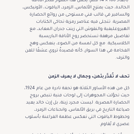
بأبعاد 180 × 14 ملم، يحمل هذا السوار سحر الأناقة
الخالدة، حيث يمتزج الألماس، الزمرد، الياقوت، الأونيكس،
والسافير في قالب فني مستوحى من روائع الحضارة
المصرية. تتجلى فيه عناصر رمزية تحاكي الكتابات
الهيروغليفية والنقوش التي زينت جدران المعابد، مع
تفاصيل مرهفة تستحضر روح الأناقة الباريسية
الكلاسيكية. مع كل لمسة من الضوء، ينعكس وهج
الفخامة في هذا السوار، كأنه قصيدةٌ تروي عشقًا للفن
والترف.
تحف لا تُقدَّر بثمن، وجمال لا يعرف الزمن
كل من هذه الأساور الثلاثة هو تحفة نادرة من عام 1924،
حيث تحوّلت المجوهرات إلى لوحات فنية تنبض بروح
الحضارة المصرية. ليست مجرد زينة، بل إرث خالد يعيد
صياغة التاريخ في بريق الألماس، وانحناءات الزمرد،
وخطوط الياقوت التي تعكس عظمة الفراعنة بأسلوب
عصري لا يُقاوم.