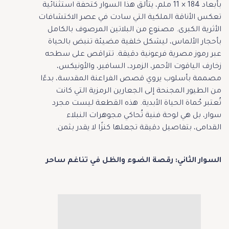
بأبعاد 184 × 11 ملم، يتألق هذا السوار كتحفة استثنائية
تعكس الأناقة الملكية التي سادت في عصر الاكتشافات
الأثرية الكبرى. مصنوع من البلاتين المرصوف بالكامل
بأحجار الألماس، ليشكل خلفية مضيئة تنبض بالحياة
عبر رموز مصرية فرعونية دقيقة. تتراقص على سطحه
زخارف الياقوت الأحمر، الزمرد، السافير، والأونيكس،
مصممة بأسلوب يروي قصص الفراعنة المقدسة، بدءًا
من الطيور المجنحة إلى الجعارين الرمزية التي كانت
تُعتبر حُماة الحياة الأبدية. هذه القطعة ليست مجرد
سوار، بل هي لوحة فنية تُحاكي مجوهرات النبلاء
القدامى، بتفاصيل دقيقة تجعلها كنزًا لا يقدر بثمن.
السوار الثاني: رقصة الضوء والظل في تناغم ساحر