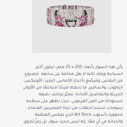
يأتي هذا السوار بأبعاد 200 × 25 ملم، ليكون أكثر
انسيابية ورقة، لكنه لا يقل فخامة عن سابقه. مصنوع
من البلاتين، ومرصّع بأحجار الألماس، الزمرد، الأونيكس،
الياقوت، والسافير، ما يجعله مزيجًا متناغمًا من الألوان
الجريئة والتفاصيل الأخاذة. يتميّز بزخارف دقيقة
مستوحاة من الفن الفرعوني، حيث تظهر على سطحه
رسومات تجسد لحظات من حياة المصريين القدماء،
محفورة بأسلوب Art Deco الذي يعكس العظمة
والحداثة في آنٍ معًا. إنه ليس مجرد سوار، بل رمزٌ للذوق