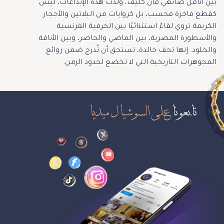
بين أنامل صائغي فان كليف، وُلدت هذه الإبداعات، ليس
كقطع فاخرة فحسب، بل كروايات من البلاتين والأحجار
الكريمة تروي لقاءً استثنائيًا بين الحرفية الفرنسية
والأسطورة المصرية، بين الماضي والحاضر، وبين الأناقة
والخلود. إنها تحف خالدة، تستحق أن تُدرج ضمن روائع
المجوهرات التاريخية التي لا تخضع لحدود الزمن.
تابعونا
على السوشيال ميديا