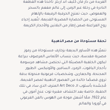
الفريدة من دار فان كليف آند آربلز. تأخذنا هذه القطعة
النادرة في رحلة عبر الزمن، إلى عالم مفعم بالسحر
والغموض، حيث تمتزج الحرفية الرفيعة بالإلهام
المستوحى من الحضارة المصرية القديمة، لتُعيد إحياء
روح الفراعنة ضمن إطار من البلاتين والأحجار الكريمة.
تحفة مستوحاة من مصر الذهبية
تتميّز هذه الأساور البديعة بزخارف مستوحاة من رموز
مصرية مقدسة، حيث ينساب الألماس المرصوف ببراعة
ليكون الخلفية المضيئة التي تحتضن مشاهد مرسومة
بأحجار الياقوت، الزمرد، السافير، والأونيكس. الطيور
المجنحة، والجعارين، وشخصيات فرعونية منحوتة بدقة
تروي قصصًا خالدة من العصور الذهبية لمصر القديمة،
مُجسّدة بأسلوب الـ Art Deco المترف الذي ساد في تلك
الحقبة، خاصة بعد اكتشاف مقبرة توت عنخ آمون في
عام 1922، ممّا أشعل موجة من الهوس بالفن الفرعوني
في أوروبا والعالم.