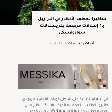
شاكيرا تخطف الأنظار في البرازيل
بـ4 إطلالات مرصعة بكريستالات
سواروفسكي
أحداث ومناسبات
مايو 13, 2026
في ليلة استثنائية على شاطئ كوباكابانا بمدينة ريو دي
جانيرو، خطفت النجمة العالمية Shakira الأنظار خلال
إحدى محطات جولتها العالمية LMYN، حيث قدمت