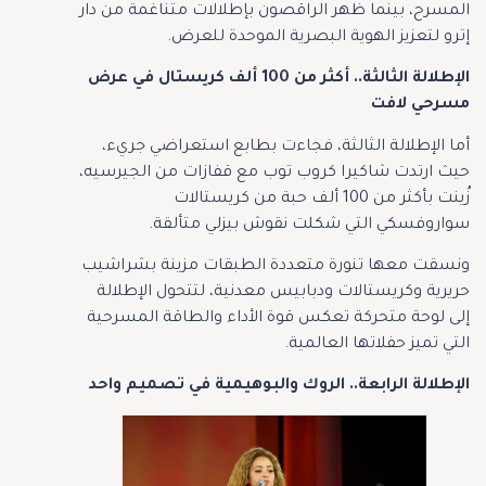
المسرح، بينما ظهر الراقصون بإطلالات متناغمة من دار
إترو لتعزيز الهوية البصرية الموحدة للعرض.
الإطلالة الثالثة.. أكثر من 100 ألف كريستال في عرض
مسرحي لافت
أما الإطلالة الثالثة، فجاءت بطابع استعراضي جريء،
حيث ارتدت شاكيرا كروب توب مع قفازات من الجيرسيه،
زُينت بأكثر من 100 ألف حبة من كريستالات
سواروفسكي التي شكلت نقوش بيزلي متألقة.
ونسقت معها تنورة متعددة الطبقات مزينة بشراشيب
حريرية وكريستالات ودبابيس معدنية، لتتحول الإطلالة
إلى لوحة متحركة تعكس قوة الأداء والطاقة المسرحية
التي تميز حفلاتها العالمية.
الإطلالة الرابعة.. الروك والبوهيمية في تصميم واحد