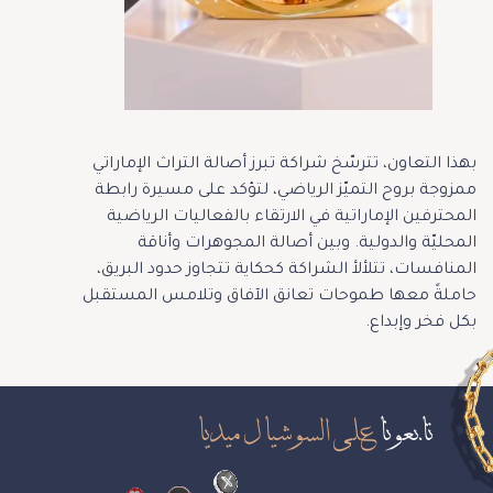
بهذا التعاون، تترسّخ شراكة تبرز أصالة التراث الإماراتي
ممزوجة بروح التميّز الرياضي، لتؤكد على مسيرة رابطة
المحترفين الإماراتية في الارتقاء بالفعاليات الرياضية
المحليّة والدولية. وبين أصالة المجوهرات وأناقة
المنافسات، تتلألأ الشراكة كحكاية تتجاوز حدود البريق،
حاملةً معها طموحات تعانق الآفاق وتلامس المستقبل
بكل فخر وإبداع.
تابعونا
على السوشيال ميديا