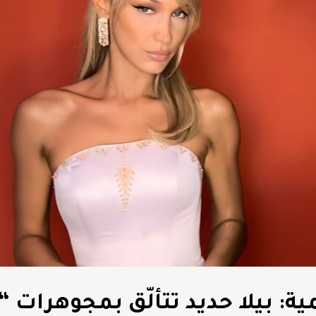
: بيلا حديد تتألّق بمجوهرات “ل