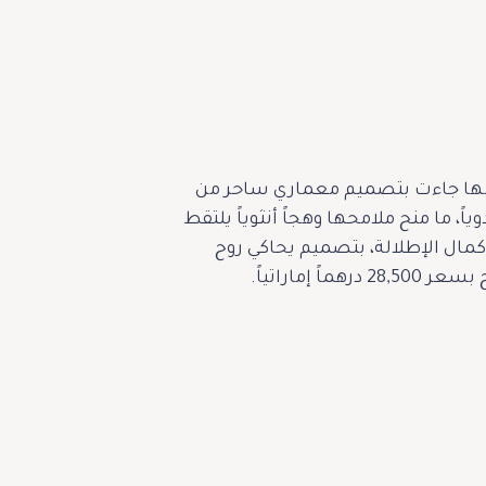
قت بها جاءت بتصميم معماري ساحر من
اً، ما منح ملامحها وهجاً أنثوياً يلتقط
 تناغم مثالية لإكمال الإطلالة، بتصميم يحاكي روح
ماراتياً.