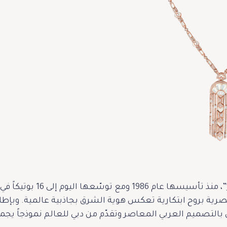
في الختام، تثبت مجوهرات “ل
رية بروح ابتكارية تعكس هوية الشرق بجاذبية عالمية. وبإطلالة 
بالتصميم العربي المعاصر وتقدّم من دبي للعالم نموذجاً يجمع