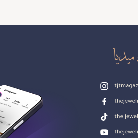
ميديا
tjtmagaz
thejewel
the.jewel
thejewel