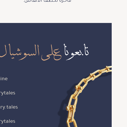
فاخرة تخطف الأنفاس.
تابعونا
على السوشيال 
ine
rytales
ry.tales
rytales