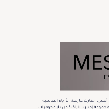
نظار خلال زيارتها الأخيرة إلى دبي لحضور حفل افتتاح علامتها Orebella مساء أمس، اختارت عارضة الأزياء العالمية
جموعة إمبيريا الراقية من دار مجوهرات