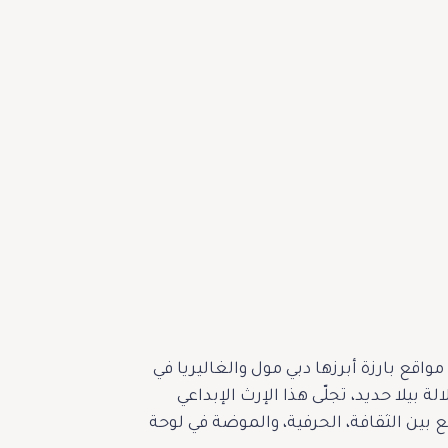
اماركيز”، منذ تأسيسها عام 1986 ومع توسّعها اليوم إلى 16 بوتيكاً في مواقع بارزة أبرزها دبي مول والغاليريا في
بيلا حديد، تجلّى هذا الإرث الإبداعي
 بين الثقافة، الحرفية، والموضة في لوحة