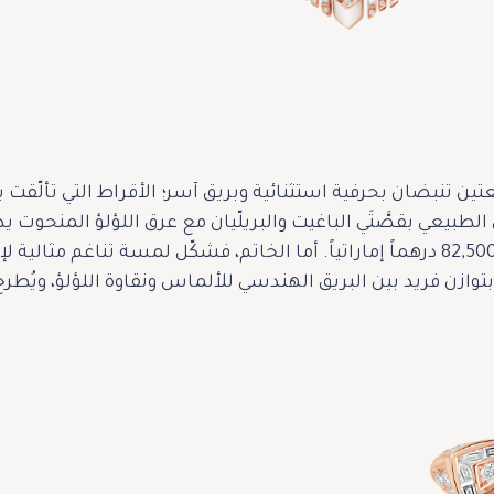
ين تنبضان بحرفية استثنائية وبريق آسر؛ الأقراط التي تألّ
طبيعي بقصَّتَي الباغيت والبريلّيان مع عرق اللؤلؤ المنحوت يدوي
الضوء مع كل حركة، ويبلغ سعرها 82,500 درهماً إماراتياً. أما الخاتم، فشكّل لمسة
د بين البريق الهندسي للألماس ونقاوة اللؤلؤ، ويُطرح بسعر 28,500 درهماً إ