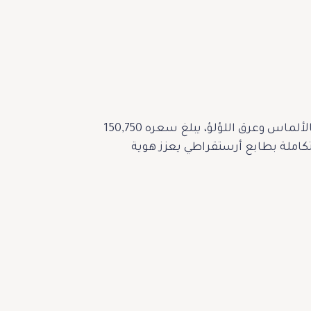
ولمحبات الإطلالة الكاملة، تضم مجموعة إمبيريا أيضاً عقداً فاخراً بتصميم معماري آسِر مرصّع بالألماس وعرق اللؤلؤ، يبلغ سعره 150,750
 متكاملة بطابع أرستقراطي يعزز هوية