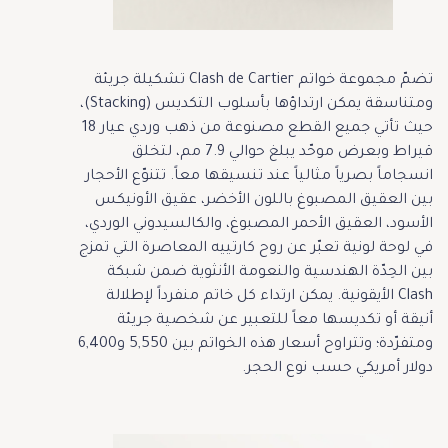
تضمّ مجموعة خواتم Clash de Cartier تشكيلة جريئة
ومتناسقة يمكن ارتداؤها بأسلوب التكديس (Stacking)،
حيث تأتي جميع القطع مصنوعة من ذهب وردي عيار 18
قيراط وبعرض موحّد يبلغ حوالي 7.9 مم، لتخلق
انسجاماً بصرياً مثالياً عند تنسيقها معاً. تتنوّع الأحجار
بين العقيق المصبوغ باللون الأخضر، عقيق الأونيكس
الأسود، العقيق الأحمر المصبوغ، والكالسيدوني الوردي،
في لوحة لونية تعبّر عن روح كارتييه المعاصرة التي تمزج
بين الحِدّة الهندسية والنعومة الأنثوية ضمن شبكة
Clash الأيقونية. يمكن ارتداء كل خاتم منفرداً لإطلالة
أنيقة أو تكديسها معاً للتعبير عن شخصية جريئة
ومتفرّدة؛ وتتراوح أسعار هذه الخواتم بين 5,550 و6,400
دولار أمريكي حسب نوع الحجر.