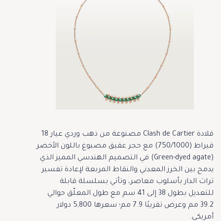
قلادة Clash de Cartier مصنوعة من ذهب وردي عيار 18
قيراط (750/1000) مع حجر عقيق مصبوغ باللون الأخضر
(Green-dyed agate) في التصميم الهندسي المميز الذي
يدمج بين الخرز المعدني والنقاط المربعة لإعادة تفسير
تراث الدار بأسلوب معاصر، وتأتي بسلسلة قابلة
للتعديل بطول 38 إلى 41 سم مع طول المعلّق حوالي
39.2 مم وعرض تقريبًا 7.9 مم؛ سعرها 5,800 دولار
أمريكي.