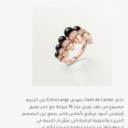
خاتم Clash de Cartier بموديل Extra-Large من كارتييه
مصنوع من ذهب وردي عيار 18 قيراط مع حجر عقيق
أونيكس أسود مرصّع بألماس فاخر، يجمع بين التصميم
الجريء والحرفية الراقية التي تميّز دار كارتييه في
مجوهراتها، ما يجعله قطعة مميزة للتألق في