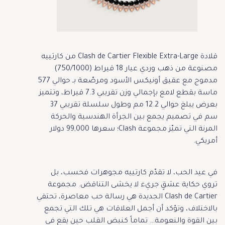
قلادة Clash de Cartier Flexible Extra-Large من كارتييه
مصنوعة من ذهب وردي عيار 18 قيراط (750/1000)
مدموج مع عقيق أونيكس الأسود ومرصّعة بـ حوالي 577
ماسة بقطع لامع بإجمالي وزن تقريبي 7.3 قيراط، وتتميز
بعرض يبلغ حوالي 12.2 مم وطول سلسلة تقريبي 37
سم في تصميم يجمع بين الجرأة الهندسية والحركة
المرنة التي تميّز مجموعة Clash؛ سعرها 99,000 دولار
أمريكي.
في عيد الحب، لا تقدّم كارتييه مجوهرات فحسب، بل
تروي حكاية عشقٍ جريء لا يخشى التناقض. مجموعة
Clash de Cartier الجديدة هي رسالة حب معاصرة، تحتفي
بالاختلاف، وتؤكد أن أجمل العلاقات هي تلك التي تجمع
بين القوة والنعومة… تماماً كنبض القلب حين يقع في