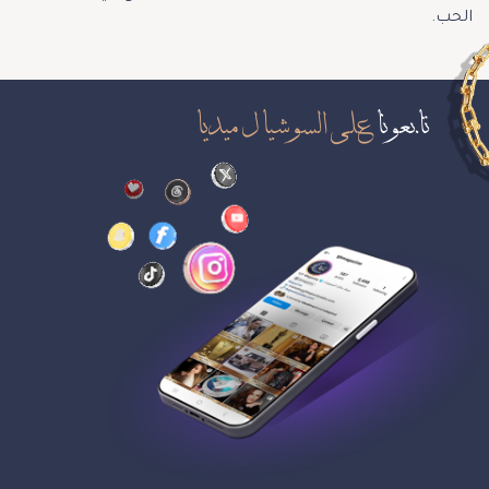
الحب.
تابعونا
على السوشيال ميديا