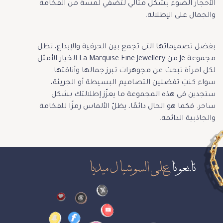
الأحجار الضوء بشكل مثالي لتضفي لمسة من الفخامة
والجمال على الإطلالة.
بفضل تصميماتها التي تجمع بين الحرفية والإبداع، تظل
مجموعة Je من La Marquise Fine Jewellery الخيار الأمثل
لكل امرأة تبحث عن مجوهرات تبرز جمالها وأناقتها.
سواء كنتِ تفضلين التصاميم البسيطة أو الجريئة،
ستجدين في هذه المجموعة ما يعزّز إطلالتك بشكل
ساحر. فكما هو الحال دائمًا، يظلّ الألماس رمزًا للفخامة
والجاذبية الدائمة.
تابعونا
على السوشيال ميديا