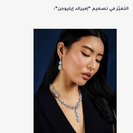
التميّز في تصميم “إميرالد إيليوجن”: