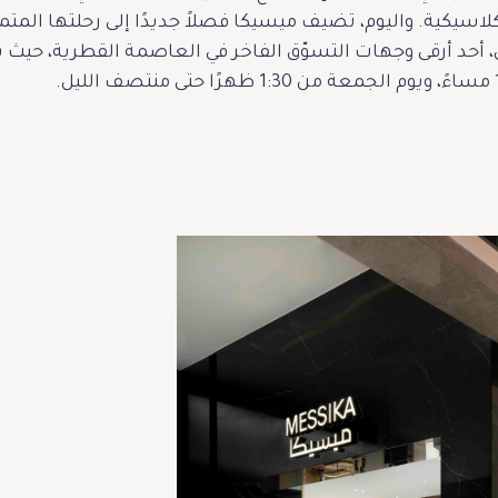
لاسيكية. واليوم، تضيف ميسيكا فصلاً جديدًا إلى رحلتها المتميّ
في، أحد أرقى وجهات التسوّق الفاخر في العاصمة القطرية، حيث ي