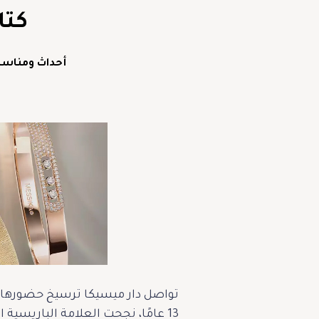
كتا
أحداث ومناسب
تواصل دار ميسيكا ترسيخ حضورها ف
13 عامًا، نجحت العلامة الباريسية