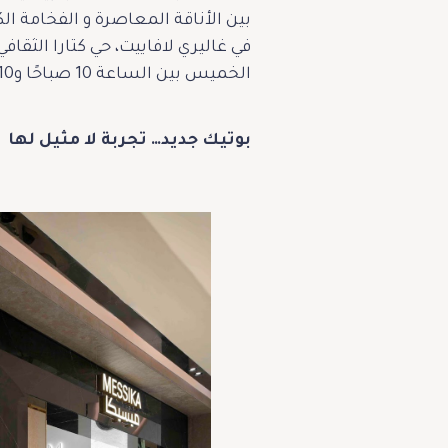
بين الأناقة المعاصرة و الفخامة الك
في غاليري لافاييت، حي كتارا الثقا
الخميس بين الساعة 10 صباحًا و10 مساءً، ويوم الجمعة من 1:30 ظهرًا حتى منتصف الليل.
بوتيك جديد… تجربة لا مثيل لها