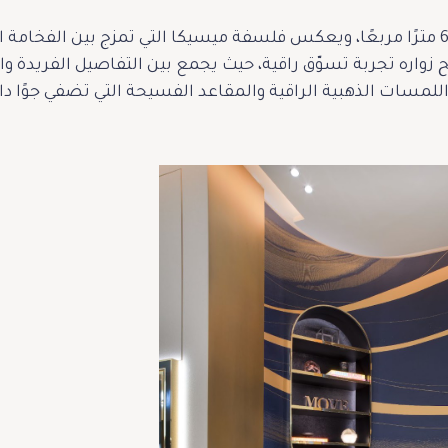
يمتد البوتيك الجديد على مساحة 60 مترًا مربعًا، ويعكس فلسفة ميسيكا التي تمز
زواره تجربة تسوّق راقية، حيث يجمع بين التفاصيل الفريدة والم
سات الذهبية الراقية والمقاعد الفسيحة التي تضفي جوًا دافئً