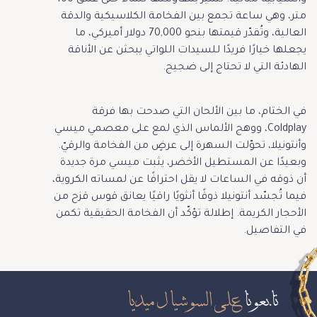
متر، وهي ساعة تجمع بين الفخامة الكلاسيكية والدقة
العالية، وتُقدّر قيمتها بنحو 70,000 دولار أميركي، ما
يجعلها خيارًا فريدًا للسيدات اللواتي يبحثن عن الأناقة
الهادئة التي لا تحتاج إلى ضجيج.
في الختام، ما بين الألحان التي صدحت بها فرقة
Coldplay، ووهج الألماس الذي لمع على معصمي ميسي
وأنتونيلا، تحوّلت السهرة إلى عرضٍ من الفخامة والرقيّ.
وبعيدًا عن المستطيل الأخضر، يثبت ميسي مرة جديدة
أن ذوقه في الساعات لا يقل احترافًا عن لمساته الكروية،
فيما تُجسّد أنتونيلا ذوقًا أنثويًا راقيًا يعانق قوس قزح من
الأحجار الكريمة. إطلالة تؤكّد أن الفخامة الحقيقية تكمن
في التفاصيل.
تابعونا
على السوشيال ميديا