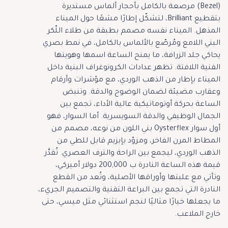
(Bezel) مرصعة بالكامل بأحجار ألماس مستديرة
بتقطيع Brilliant، لتشكّل إطارًا مشعًا حول الميناء
المذهل. الميناء نفسه مصمم بطبقة من طلاء اللّكر
البني اللامع ومُرصّع بالألماس بالكامل، في نمط بصري
يحاكي جلد الزرافة، ما يمنح الساعة اسمها وهويتها
الفنية اللافتة. تظهر عدادات الكرونوغراف البنية داخل
الميناء بإطار من الذهب الوردي، مع مؤشرات وأرقام
وعقارب مضيئة لضمان الوضوح والدقة. وتنبض
الساعة بحركة أوتوماتيكية عالية الأداء، تجمع بين
الجمال الوظيفي والدقة السويسرية. أما السوار، فهو
أول سوار Oysterflex بني اللون من نوعه، مصمم من
المطاط المرن الفاخر، ومزوّد بإبزيم قابل للطي من
الذهب الوردي، ليجمع بين الراحة والترف العصري. تُقدَّر
قيمة هذه الساعة النادرة ب 200,000 دولار أميركي،
وتأتي مع علبتها وأوراقها الأصلية، وتُعد من القطع
النادرة التي تجمع بين البراعة التقنية والتصميم الجريء،
ما يجعلها خيارًا مثاليًا لنجم استثنائي مثل ميسي، حتى
خارج الملاعب.