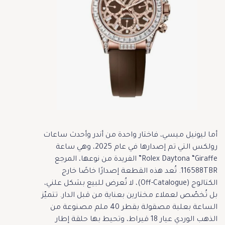
أما ليونيل ميسي، فاختار واحدة من أندر وأحدث ساعات
رولكس التي تم إصدارها في عام 2025، وهي ساعة
Rolex Daytona “Giraffe” الفريدة من نوعها، المرجع
116588TBR. تُعد هذه القطعة إصدارًا خاصًا خارج
الكتالوج (Off-Catalogue)، لا تُعرض للبيع بشكل علني،
بل تُخصّص لعملاء مختارين بعناية من قبل الدار. تتميّز
الساعة بعلبة مصقولة بقطر 40 ملم مصنوعة من
الذهب الوردي عيار 18 قيراط، وتحيط بها حلقة إطار