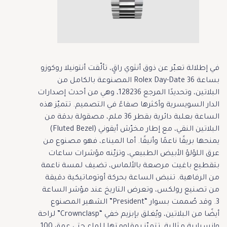
في إطلالة تعبّر عن ذوق أنثوي راقٍ، تألّقت أنتونيلا روكوزو
بساعة Rolex Day-Date 36 المصنوعة بالكامل من
البلاتين، وتحديدًا المرجع 128236، وهي من أحدث إصدارات
الدار السويسرية وأكثرها صفاءً في التصميم. تتميّز هذه
الساعة بعلبة دائرية بقطر 36 ملم، مصقولة بدقة من
البلاتين النقي، مع إطار مخرّش أيقوني (Fluted Bezel)
يمنحها بريقًا ناعمًا وأنيقًا. أما الميناء، فهو مصنوع من
عرق اللؤلؤ الأبيض الطبيعي، وتزيّنه مؤشرات ساعات
بتقطيع باغيت مرصعة بالألماس، تضيف لمسة ناعمة
من الرفاهية. تنبض الساعة بحركة أوتوماتيكية دقيقة
من تصنيع رولكس، وتعرض التاريخ عند مؤشر الساعة
3. وقد صُممت بسوار “President” الشهير المصنوع
أيضًا من البلاتين، ويُغلق بإبزيم خفي “Crownclasp” لراحة
وانسيابية مثالية. تتميّز بمقاومتها للماء حتى عمق 100