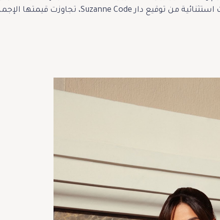
جاوزت قيمتها الإجمالية الاثنين مليون درهم إماراتي.