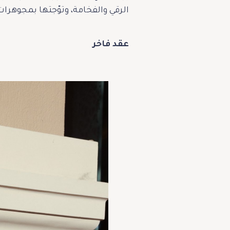
الرقي والفخامة، وتوّجتها بمجوهرات استثنائية من توقيع دار Suzanne Code، ت
عقد فاخر