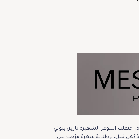
، احتفلت البلوغر الشهيرة نارين بيوتي
نهى نبيل، بإطلالة مبهرة مزجت بين