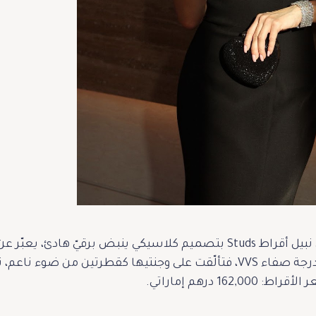
ولتكمل طقمها الآسر، اختارت نهى نبيل أقراط Studs بتصميم كلاسيكي ينبض 
بماسة دائرية نقية بوزن 5 قيراط، بدرجة صفاء VVS، فتألّقت على وجنتيها 
1 درهم إماراتي.