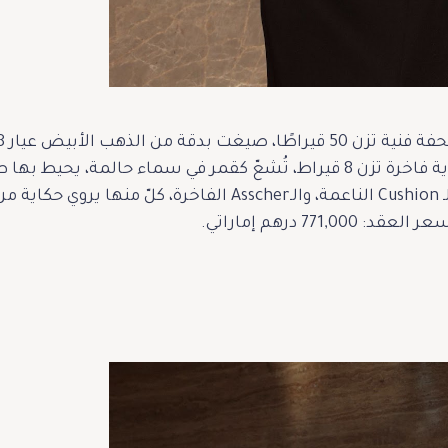
مبهرة—من الكمثرى الرشيقة، إلى الـ Cushion الناعمة، والـscher
771, درهم إماراتي.