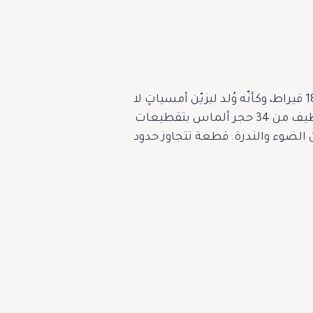
تألّقت نهى نبيل بعقدٍ ماسيّ أخّاذ، تحفة فنية تزن 50 قيراطًا، صيغت بدقة من الذهب الأبيض عيار 18 قيراط، وكأنّه وُلد ليزيّن أمسياتٍ لا
تُنسى. تتوسّط العقد ماسة بيضاوية فاخرة تزن 8 قيراط، تُشعّ كقمر في سماء حالمة، يحيط بها طيف من 34 حجر ألماس بتقطيعات
As الفاخرة، كلّ منها يروي حكاية من الضوء والندرة. قطعة تتجاوز حدود