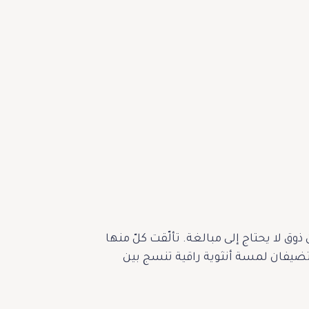
برقيّ هادئ، يعبّر عن ذوق لا يحتاج إلى مبالغة. تألّقت كلّ منها
كقطرتين من ضوء ناعم، تضيفان لمسة أنثوية راقية تنسج بين