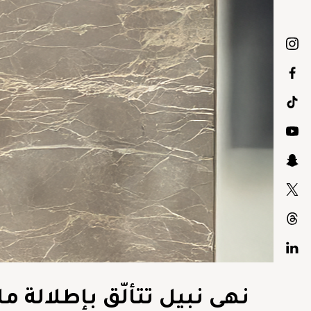
نهى نبيل تتألّق بإطلالة م