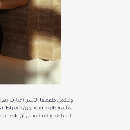
البساطة والفخامة في آنٍ واحد. سعر الأقراط: 62,000