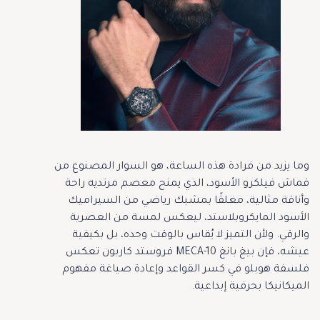
وما يزيد من فرادة هذه الساعة، هو السوار المصنوع من
قماش فيلكرو الأسود، الذي يمنح معصم مرتديه راحة
وأناقة مثالية، مغلقًا بمشبك رياضي من السيراميك
الأسود المايكروبلاستد، ليعكس لمسة من العصرية
والرقي. ولأن التميز لا يُقاس بالوقت وحده، بل بكيفية
عيشه، فإن بيغ بانغ MECA-10 فروستد كاربون تعكس
فلسفة هوبلو في كسر القواعد وإعادة صياغة مفهوم
الميكانيكا بحرفية إبداعية.