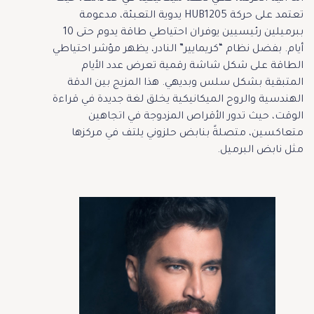
تعتمد على حركة HUB1205 يدوية التعبئة، مدعومة
ببرميلين رئيسيين يوفران احتياطي طاقة يدوم حتى 10
أيام. بفضل نظام “كريمايير” النادر، يظهر مؤشر احتياطي
الطاقة على شكل شاشة رقمية تعرض عدد الأيام
المتبقية بشكل سلس وبديهي. هذا المزيج بين الدقة
الهندسية والروح الميكانيكية يخلق لغة جديدة في قراءة
الوقت، حيث تدور الأقراص المزدوجة في اتجاهين
متعاكسين، متصلةً بنابض حلزوني يلتف في مركزها
مثل نابض البرميل.