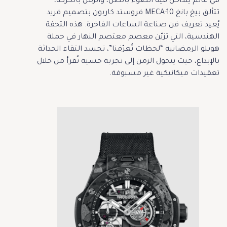
في عالم يتداخل فيه الضوء بالظل، والزمن بالحركة،
تتألق بيغ بانغ MECA-10 فروستد كاربون بتصميم فريد
يُعيد تعريف فن صناعة الساعات الفاخرة. هذه التحفة
الهندسية، التي تزيّن معصم معتصم النهار في حملة
هوبلو الرمضانية “لحظات تُعرّفنا”، تجسد التقاء الحداثة
بالإبداع، حيث يتحول الزمن إلى تجربة حسية تُقرأ من خلال
تعقيدات ميكانيكية غير مسبوقة.