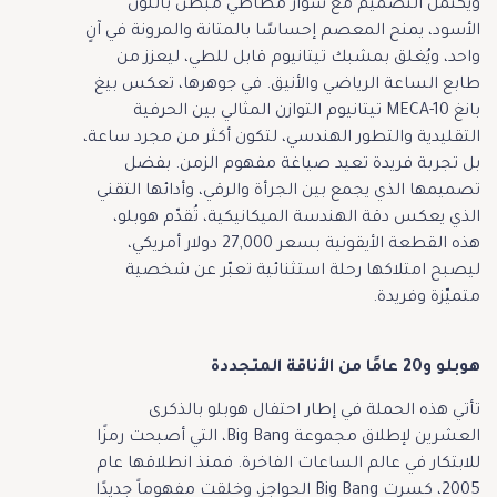
ويكتمل التصميم مع سوار مطاطي مبطن باللون
الأسود، يمنح المعصم إحساسًا بالمتانة والمرونة في آنٍ
واحد، ويُغلق بمشبك تيتانيوم قابل للطي، ليعزز من
طابع الساعة الرياضي والأنيق. في جوهرها، تعكس بيغ
بانغ MECA-10 تيتانيوم التوازن المثالي بين الحرفية
التقليدية والتطور الهندسي، لتكون أكثر من مجرد ساعة،
بل تجربة فريدة تعيد صياغة مفهوم الزمن. بفضل
تصميمها الذي يجمع بين الجرأة والرقي، وأدائها التقني
الذي يعكس دقة الهندسة الميكانيكية، تُقدّم هوبلو،
هذه القطعة الأيقونية بسعر 27,000 دولار أمريكي،
ليصبح امتلاكها رحلة استثنائية تعبّر عن شخصية
متميّزة وفريدة.
هوبلو و20 عامًا من الأناقة المتجددة
تأتي هذه الحملة في إطار احتفال هوبلو بالذكرى
العشرين لإطلاق مجموعة Big Bang، التي أصبحت رمزًا
للابتكار في عالم الساعات الفاخرة. فمنذ انطلاقها عام
2005، كسرت Big Bang الحواجز، وخلقت مفهوماً جديدًا