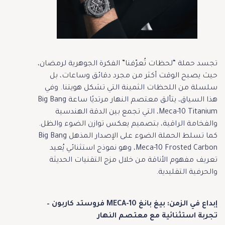
تجسد حملة “لحظات تُعرّفنا” الفكرة الجوهرية لرمضان،
حيث يصبح الوقت أكثر من مجرد دقائق وساعات، بل
سلسلة من اللحظات الثمينة التي تشكل هويتنا. وفي
هذا السياق، يتألق معتصم النهار مرتديًا ساعة Big Bang
Meca-10 Titanium، التي تجمع بين الدقة الهندسية
والفخامة الراقية، بتصميم يعكس توازن الضوء والظل.
كما تسلط الحملة الضوء على الإصدار المذهل Big Bang
Meca-10 Frosted Carbon، وهو نموذج استثنائي يُعيد
تعريف مفهوم الأناقة من خلال مزج التقنيات الحديثة
والحرفية التقليدية.
إبداع في الزمن: بيغ بانغ MECA-10 فروستد كاربون –
تجربة استثنائية مع معتصم النهار