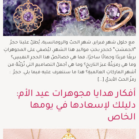
مع حلول شهرِ فبراير، شهرِ الحبّ والرومانسية، يُطلّ علينا حجرُ
“الجمشتِ” كحجرِ بختِ مواليدِ هذا الشهرِ، ليُضفي على المجوهراتِ
بريقًا فريدًا وجمالًا ساحرًا، فما هي خصائصُ هذا الحجرِ النفيسِ؟
وما هي رمزيتُهُ عبرَ التاريخِ؟ وما هي أجملُ التصاميمِ التي تُزيّنُهُ من
أشهرِ الماركاتِ العالميةِ؟ هذا ما سنتعرف عليه فيما يلي. حجرُ :
رمزُ الحبّ الأبديّ […]
أفكار هدايا مجوهرات عيد الأم:
دليلك لإسعادها في يومها
الخاص