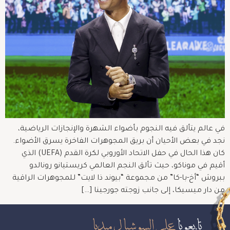
في عالم يتألق فيه النجوم بأضواء الشهرة والإنجازات الرياضية،
نجد في بعض الأحيان أن بريق المجوهرات الفاخرة يسرق الأضواء.
كان هذا الحال في حفل الاتحاد الأوروبي لكرة القدم (UEFA) الذي
أقيم في موناكو، حيث تألق النجم العالمي كريستيانو رونالدو
ببروش “أخ-با-كا” من مجموعة “بيوند ذا لايت” للمجوهرات الراقية
من دار ميسيكا، إلى جانب زوجته جورجينا […]
تابعونا
على السوشيال ميديا