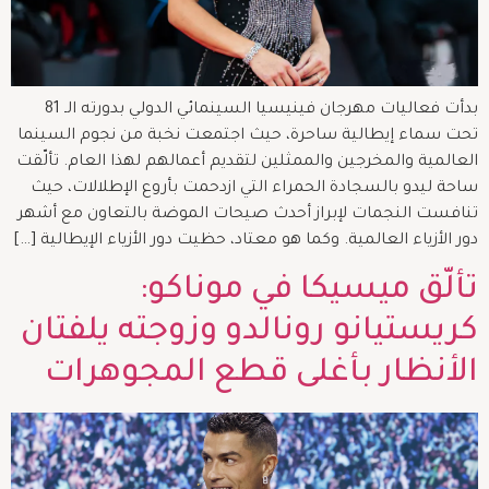
بدأت فعاليات مهرجان فينيسيا السينمائي الدولي بدورته الـ 81
تحت سماء إيطالية ساحرة، حيث اجتمعت نخبة من نجوم السينما
العالمية والمخرجين والممثلين لتقديم أعمالهم لهذا العام. تألّقت
ساحة ليدو بالسجادة الحمراء التي ازدحمت بأروع الإطلالات، حيث
تنافست النجمات لإبراز أحدث صيحات الموضة بالتعاون مع أشهر
دور الأزياء العالمية. وكما هو معتاد، حظيت دور الأزياء الإيطالية […]
تألّق ميسيكا في موناكو:
كريستيانو رونالدو وزوجته يلفتان
الأنظار بأغلى قطع المجوهرات