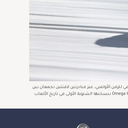
 ميلانو– كورتينا 2026، تؤكّد OMEGA مجدّداً مكانتها كحارسٍ رسمي للزمن الأولمبي، عبر مبادرتين لافتتين تجمعان بين
الابتكار التقني والتجربة الحسيّة: إطلاق ساعة Speedmaster Milano Cortina 2026 ذات الروح الشتوية، وافتتاح مساحة Omega House بنسختها الشتوية الأولى في تاريخ الألعاب.