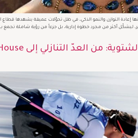
ها إعادة التوازن والنمو الذكي، في ظل تحوّلات عميقة يشهدها قطاع الم
ً إدارياً لمنطقة الشرق الأوسط وأفريقيا، في 5 يناير، ليشكّل أكثر من مجرد خطوة إدارية، بل جزءاً 