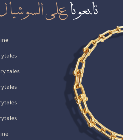
تابعونا
على السوشيال 
ine
rytales
ry.tales
rytales
rytales
rytales
ine