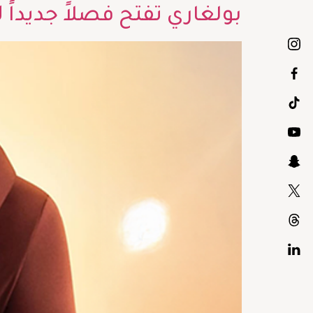
بولغاري تفتح فصلاً جديداً لأيقونة penti Viper