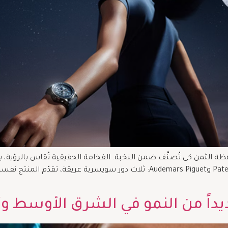
ظة الثمن كي تُصنَّف ضمن النخبة. الفخامة الحقيقية تُقاس بالرؤية، ب
صاحبها. وهنا تحديدًا تتقاطع أسماء Rolex وPatek Philippe وAudemars Piguet: ث
ديداً من النمو في الشرق الأوسط وأ