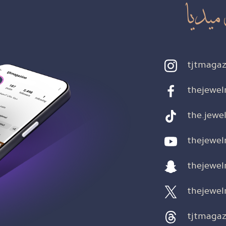
ميديا
tjtmagaz
thejewel
the.jewel
thejewel
thejewel
thejewel
tjtmagaz