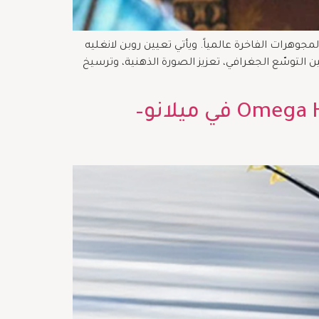
جوهرات الفاخرة عالمياً. ويأتي تعيين روبن لانغليه
من رؤية شاملة تجمع بين التوسّع الجغرافي، تعزيز الصورة الذهنية، وترسيخ
أوميغا تعدّ الزمن للألعاب الشتوية: من العدّ التنازلي إلى Omega House في ميلانو–