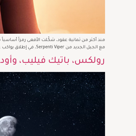
منذ أكثر من ثمانية عقود، شكّلت الأفعى رمزاً أساسياً في
مع الجيل الجديد من Serpenti Viper، في إطلاق يواكب عام 2026 ويؤكّد قدرة الدار الإيطالية على إعادة ابتكار رموزها من دون التفريط بجوهرها. Serpenti Viper: أناقة أكثر […]
رولكس، باتيك فيليب، وأودي