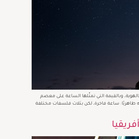
الهوية، وبالقيمة التي تمثّلها الساعة على معصم
لاث دور سويسرية عريقة، تقدّم المنتج نفسه ظاهريًا: ساعة فاخرة، لكن بثلاث فلسفات مختلفة
فريقيا