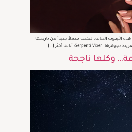
هذه الأيقونة الخالدة لتكتب فصلاً جديداً من تاريخها
مة… وكلها ناجحة