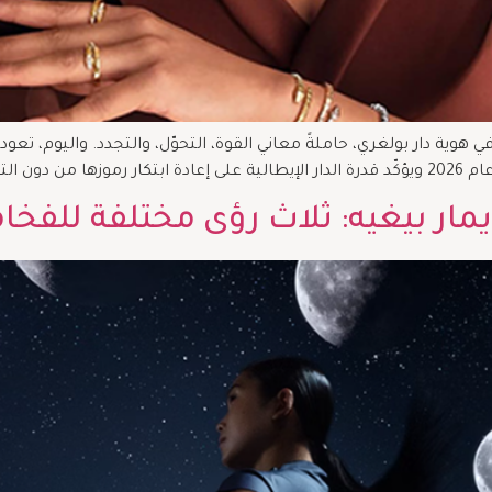
 هوية دار بولغري، حاملةً معاني القوة، التحوّل، والتجدد. واليوم، تعود 
مار بيغيه: ثلاث رؤى مختلفة للفخا