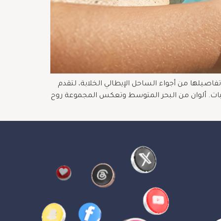
عة The Amalfi Chapter، وهي تشكيلة جديدة تستلهم تفاصيلها من أجواء الساحل الإيطالي الخلابة، لتقدم
اسبات. ألوان من البحر المتوسط وتعكس المجموعة روح