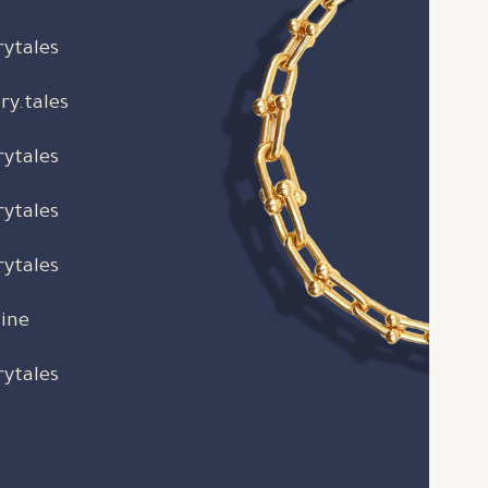
rytales
ry.tales
rytales
rytales
rytales
ine
rytales