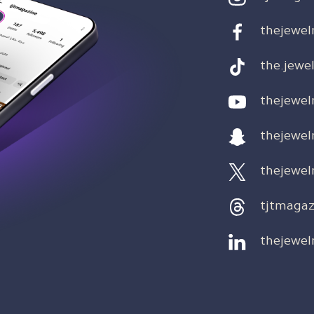
thejewel
the.jewel
thejewel
thejewel
thejewel
tjtmagaz
thejewel