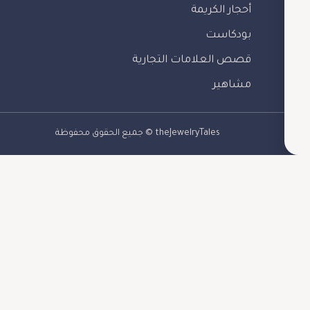
أحجار الكريمة
بودكاست
قصص العلامات التجارية
مشاهير
theJewelryTales © جميع الحقوق محفوظة