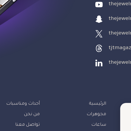
thejewel
thejewel
thejewel
tjtmagaz
thejewel
الرئيسية
أحداث ومناسبات
مجوهرات
من نحن
ساعات
تواصل معنا