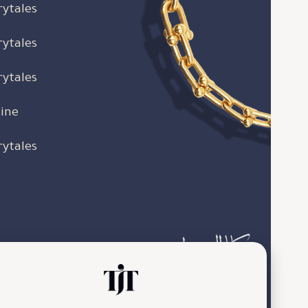
rytales
rytales
rytales
ine
rytales
منصة الكترونية تضم آخر أخبار المجوهرات والساعات،
نركز على العلامات التجارية الفاخرة والتجارب والخبرات