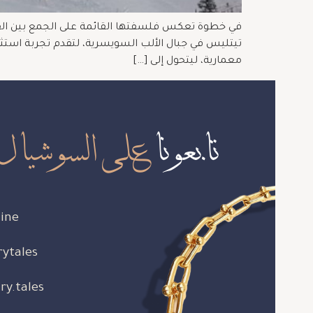
تيتليس في جبال الألب السويسرية، لتقدم تجربة استثن
معمارية، ليتحول إلى […]
تابعونا
على السوشيال 
ine
rytales
ry.tales