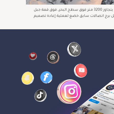
في خطوة تعكس فلسفتها القائمة على الجمع بين الفخامة والابتكار، افتتحت رولكس أعلى بوتيك لها في العالم على ارتفاع يتجاوز 3200 متر فوق سطح البحر، فوق قمة جبل
داخل برج اتصالات سابق خضع لعملية إعادة تصميم