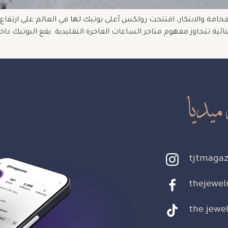
ائية تتجاوز مفهوم متاجر الساعات الفاخرة التقليدية. يقع البوتيك 
ميديا
tjtmagaz
thejewel
the.jewel