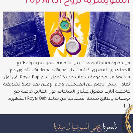
السويسرية بروح الـPop Art
في خطوة مفاجئة جمعت بين الفخامة السويسرية والطابع
الجماهيري العصري، كشفت دار Audemars Piguet بالتعاون مع
Swatch عن مجموعة ساعات جديدة تحمل اسم Royal Pop، في أول
تعاون رسمي يجمع بين العلامتين. وجاء الإعلان بعد حملة تشويقية
غامضة أثارت فضول عشاق الساعات حول العالم، خاصة مع
توقعات بإطلاق نسخة اقتصادية من ساعة Royal Oak الشهيرة.
[…]
تابعونا
على السوشيال ميديا