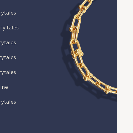
rytales
ry.tales
rytales
rytales
rytales
ine
rytales