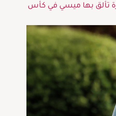
ح.. 5 ساعات رولكس نادرة تألق بها ميسي في كأس