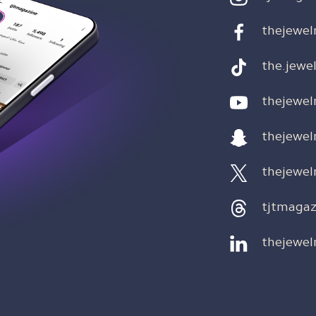
thejewel
the.jewel
thejewel
thejewel
thejewel
tjtmagaz
thejewel