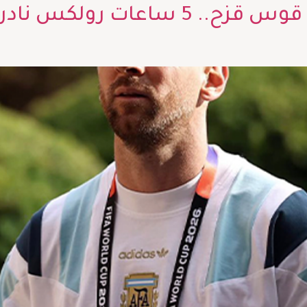
من ميناء الفيروز إلى دايتونا قوس قز