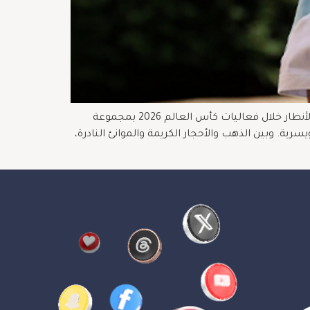
لا يقتصر حضور النجم الأرجنتيني ليونيل ميسي على المستطيل الأخضر فقط، بل يمتد إلى عالم الساعات الفاخرة، حيث لفت الأنظار خلال فعاليات كأس العالم 2026 بمجموعة
ية. وبين الذهب والأحجار الكريمة والموانئ النادرة،