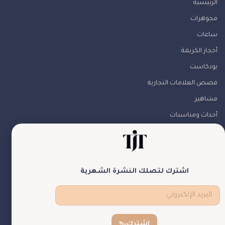
الرئيسية
مجوهرات
ساعات
أحجار الكريمة
بودكاست
قصص العلامات التجارية
مشاهير
أحداث ومناسبات
من نحن
تواصل معنا
تابعونا
اشترك لتصلك النشرة الشهرية
اشترك
theJewelryTales © جميع الحقوق محفوظة