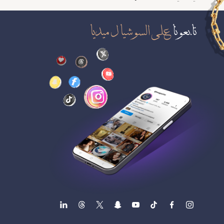
تابعونا
على السوشيال ميديا