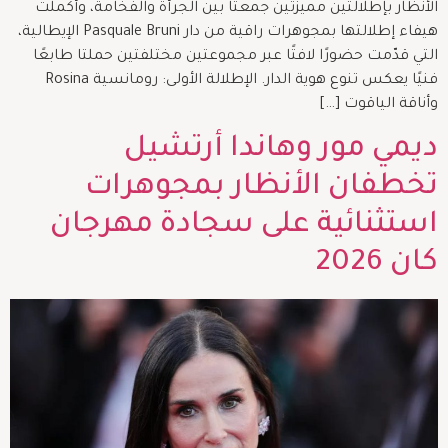
الأنظار بإطلالتين مميزتين جمعتا بين الجرأة والفخامة، وأكملت
هيفاء إطلالتها بمجوهرات راقية من دار Pasquale Bruni الإيطالية،
التي قدّمت حضورًا لافتًا عبر مجموعتين مختلفتين حملتا طابعًا
فنيًا يعكس تنوع هوية الدار. الإطلالة الأولى: رومانسية Rosina
وأناقة الياقوت […]
ديمي مور وهاندا أرتشيل
تخطفان الأنظار بمجوهرات
استثنائية على سجادة مهرجان
كان 2026