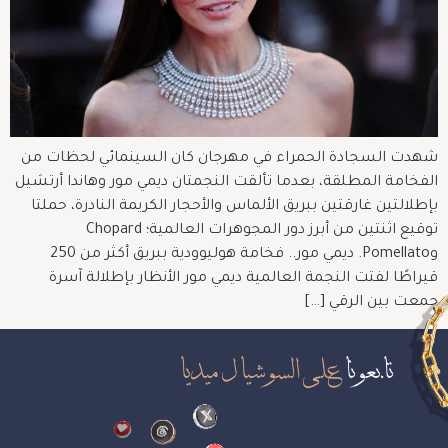
شهدت السجادة الحمراء في مهرجان كان السينمائي لحظات من
الفخامة المطلقة، بعدما تألقت النجمتان ديمي مور وهاندا أرتشيل
بإطلالتين غارقتين ببريق الألماس والأحجار الكريمة النادرة، حملتا
توقيع اثنتين من أبرز دور المجوهرات العالمية؛ Chopard
وPomellato. ديمي مور.. فخامة هوليوودية ببريق أكثر من 250
قيراطًا لفتت النجمة العالمية ديمي مور الأنظار بإطلالة آسرة
جمعت بين الرقي […]
تابعونا
على السوشيال ميديا