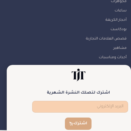
مجوهرات
ساعات
أحجار الكريمة
بودكاست
قصص العلامات التجارية
مشاهير
أحداث ومناسبات
من نحن
تواصل معنا
تابعونا
اشترك لتصلك النشرة الشهرية
theJewelryTales © جميع الحقوق محفوظة
اشترك