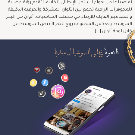
تفاصيلها من أجواء الساحل الإيطالي الخلابة، لتقدم رؤية عصرية
للمجوهرات الراقية تجمع بين الألوان المشرقة والحرفية الدقيقة
والتصاميم القابلة للارتداء في مختلف المناسبات. ألوان من البحر
المتوسط وتعكس المجموعة روح البحر الأبيض المتوسط من
خلال لوحة ألوان […]
تابعونا
على السوشيال ميديا