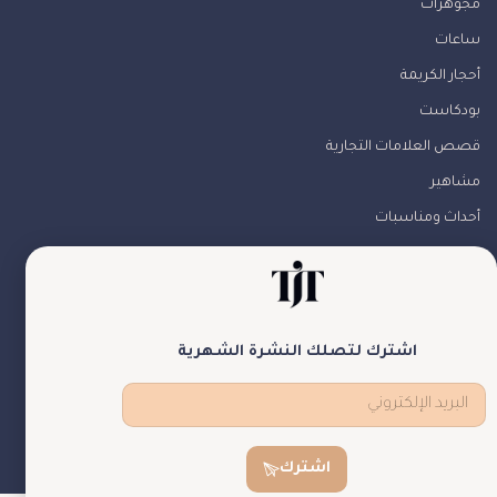
مجوهرات
ساعات
أحجار الكريمة
بودكاست
قصص العلامات التجارية
مشاهير
أحداث ومناسبات
من نحن
تواصل معنا
تابعونا
اشترك لتصلك النشرة الشهرية
theJewelryTales © جميع الحقوق محفوظة
اشترك