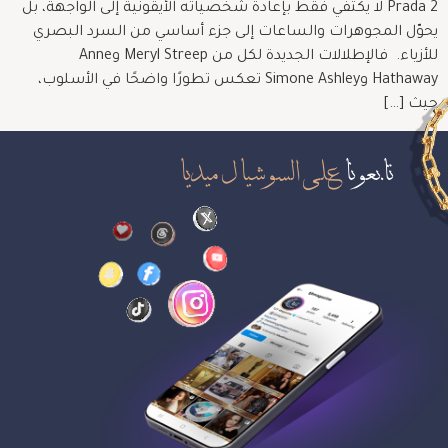
Prada 2 لا يكتفي فقط بإعادة شخصياته الأيقونية إلى الواجهة، بل
يحوّل المجوهرات والساعات إلى جزء أساسي من السرد البصري
للأزياء. فالإطلالات الجديدة لكل من Meryl Streep وAnne
Hathaway وSimone Ashley تعكس تطورًا واضحًا في الأسلوب،
حيث […]
تابعونا
على السوشيال ميديا