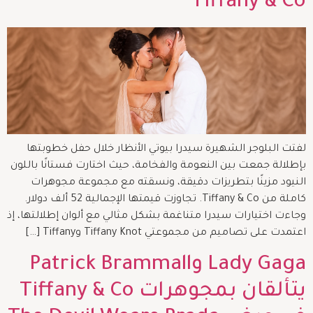
Tiffany & Co
لفتت البلوجر الشهيرة سيدرا بيوتي الأنظار خلال حفل خطوبتها
بإطلالة جمعت بين النعومة والفخامة، حيث اختارت فستانًا باللون
النيود مزينًا بتطريزات دقيقة، ونسقته مع مجموعة مجوهرات
كاملة من Tiffany & Co. تجاوزت قيمتها الإجمالية 52 ألف دولار.
وجاءت اختيارات سيدرا متناغمة بشكل مثالي مع ألوان إطلالتها، إذ
اعتمدت على تصاميم من مجموعتي Tiffany Knot وTiffany […]
Lady Gaga وPatrick Brammall
يتألقان بمجوهرات Tiffany & Co