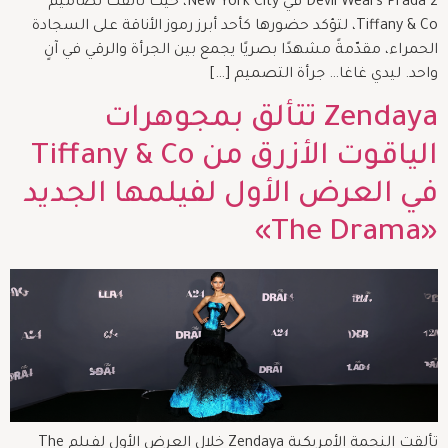
Devil Wears Prada 2 في New York City، حيث تألقت تصاميم
Tiffany & Co، لتؤكد حضورها كأحد أبرز رموز الأناقة على السجادة
الحمراء، مقدّمةً مشهدًا بصريًا يجمع بين الجرأة والرقي في آنٍ
واحد. ليدي غاغا… جرأة التصميم […]
Zendaya تتألق بمجوهرات
الياقوت الأزرق من Tiffany & Co
في العرض الأول لفيلمها الجديد
«The Drama»
تألقت النجمة الأمريكية Zendaya خلال العرض الأول لفيلم The