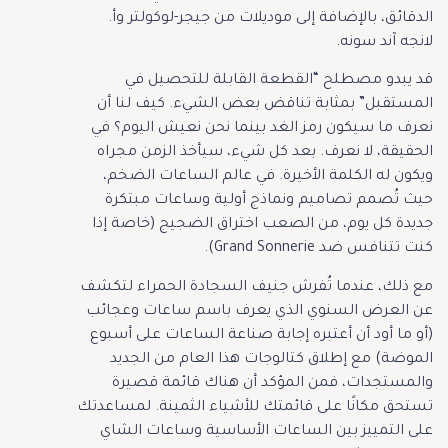
الدقائق، بالإضافة إلى موديلات من جيجر-لوكولتر وأ.
لانجه آند سونه.
قد يبدو مصطلح “القطعة القابلة للتحصيل في
المستقبل” بمثابة تناقض بعض الشيء. كيف لنا أن
نعرف ما سيكون رمز الغد بينما نحن نعيش اليوم؟ في
الحقيقة، لا نعرف. بعد كل شيء، سيأخذ الزمن مجراه
ويكون له الكلمة الأخيرة. في عالم الساعات الضخم،
حيث تُصمم تصاميم ونماذج أولية وساعات مبتكرة
جديدة كل يوم، من الصعب اختراق الضجيج (خاصة إذا
كنت تتنافس ضد Grand Sonnerie).
مع ذلك، عندما تُفرش جنيف السجادة الحمراء لتكشف
عن العرض السنوي الذي يعرف باسم ساعات وعجائب
(أو ما أود أن أعتبره إجابة صناعة الساعات على أسبوع
الموضة) مع إطلاق كتالوجات هذا العام من الجديد
والمستجدات، فمن المؤكد أن هناك قائمة قصيرة
تستحق مكانًا على قائمتك للأشياء الثمينة. لمساعدتك
على التمييز بين الساعات الأساسية وساعات الشاي