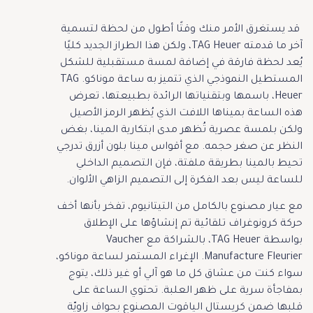
قد يستغرق الأمر منك وقتًا أطول من لحظة لتسمية
آخر ما قدمته TAG Heuer، ولكن هذا الطراز الجديد كليًا
يُعد لحظة فارقة في إضافة لمسة مستقبلية للشكل
المستطيل النموذجي الذي تتميز به ساعة موناكو. TAG
Heuer، باسمها وبتقنياتها الرائدة بطبيعتها، تعرض
هذه الساعة بميناها اللافت الذي يُظهر الرمز الأصيل
ولكن بلمسة عصرية تُظهر مدى ابتكارية المينا، بغض
النظر عن صغر حجمه. مع أقواس مينا بلون أزرق تدرجي
تحيط بالمينا بطريقة ملفتة، فإن التصميم الداخلي
للساعة ليس بعد الفكرة إلى التصميم الزاهي الألوان.
مع عيار مصنوع بالكامل من التيتانيوم، تفخر بأنها أخف
حركة كرونوغراف تلقائية تم إنشاؤها على الإطلاق
بواسطة TAG Heuer، بالشراكة مع Vaucher
Manufacture Fleurier. الإغراء المستمر لساعة موناكو،
سواء كنت من عشاق كل ما هو آلي أو غير ذلك، يتوج
بمفاجأة سرية على ظهر العلبة. تحتوي الساعة على
قلبها ضمن كريستال الياقوت المصنوع بحواف زاويّة