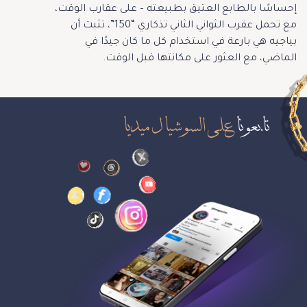
إحساسًا بالطابع العتيق بطبيعته – على عقارب الوقت،
مع تحمل عقرب الثواني الثاني تذكاري “150”، تثبت أن
بياجيه هي بارعة في استخدام كل ما كان جيدًا في
الماضي، مع العثور على مكانتها قبل الوقت.
تابعونا
على السوشيال ميديا