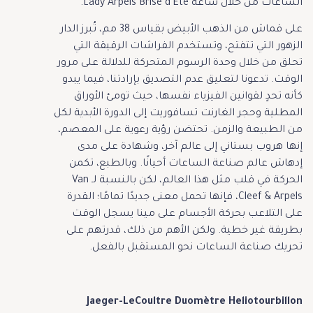
الساعات من خلال ساعة Lady Arpels Brise d’Été.
على قماش من الذهب الأبيض بقياس 38 مم، تُبرز الدار
الزهور التي تتفتح، وتستخدم الفراشات الرقيقة التي
تحلق من خلال وحدة الرسوم المتحركة للدلالة على مرور
الوقت. تدعونا لتعليق عدم التصديق بإرادتنا، فيما يبدو
كأنه تحدٍ لقوانين الفيزياء نفسها، حيث تومئ الأوراق
المطلية وحجر الغارنت تسافوريت إلى الدورة الأبدية لكل
من الطبيعة والزمن. تحتضن رؤية رعوية على المعصم،
إنها هروب بستاني إلى عالم آخر، وشهادة على مدى
إدهاش عالم صناعة الساعات أحيانًا. وبالطبع، تكمن
الحركة في قلب مثل هذا العالم، لكن بالنسبة لـ Van
Cleef & Arpels، فإنها تحمل معنى جديدًا تمامًا؛ القدرة
على التلاعب بحركة الأجسام على مينا يسجل الوقت
بطريقة غير خطية. ولكن الأهم من ذلك، قدرتهم على
تحريك صناعة الساعات نحو المستقبل بالفعل.
Jaeger-LeCoultre Duomètre Heliotourbillon