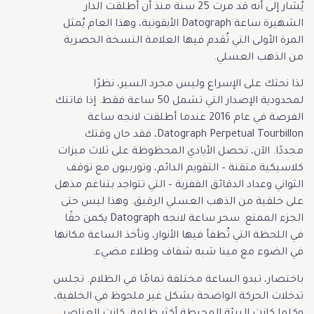
يُشار إلى أنه قد مرت 25 سنة منذ أن أطلقت الدار
الشهيرة ساعة Datograph الأيقونية، وهذا العام يُمثل
المرة الأولى التي تُقدم فيها العلامة النسخة الحصرية
من الذهب العسلي.
لذا نحثك على الإسراع وليس مجرد السير، نظرًا
لمحدودية الإصدار التي تشمل 50 ساعة فقط. إذا فاتتك
الفرصة في عام 2016 عندما أطلقت لانجه ساعة
Datograph Perpetual Tourbillon، فقد حان وقتك
مجددًا. الآن، تحصل الأيادي المحظوظة على ثلاث ميزات
كلاسيكية متقنة – التقويم الدائم، وتوربيون مع توقف
الثواني وعداد الدقائق القفزية – التي تتواجد بتناغم مذهل
على خلفية من الذهب العسلي الرقيق. وهذا ليس حتى
الجزء الممتع. سحر ساعة لانجه Datograph يكمن حقًا
في اللحظة التي تُطفأ فيها الأنوار، وتأخذ الساعة مكانها
في الضوء مع مينا شبه شفاف وطلاء مضيء.
باختصار، تبدو الساعة مختلفة تمامًا في الظلام. تجلس
تدخلات الحركة الواضحة بشكل غير ملحوظ في الخلفية،
وكلما كانت البيئة المحيطة أكثر ظلمة، كانت العناصر