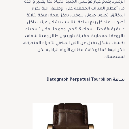
الزمني، يقدم عيار غوتشي الجديد الحياة لما يعتبر واحدة
من أعظم الميزات المعقدة على الإطلاق: آلية تكرار
الدقائق. تصوير صوتي للوقت، يحفز نغمة رقيقة بثلاثة
أصوات عند كل ربع ساعة يتناسب بشكل مرتب داخل
علبة رقيقة جدًا بسمك 9.8 مم، وهو ما يمكن تسميته
بالروعة المعمارية. مقترنة بتوربيون طائر ومينا شفاف
يكشف بشكل دقيق عن الفن المخفي للأجزاء المتحركة،
فكر فيها كما لو كانت مكافئ الأزياء الراقية لكن
لمعصمك.
ساعة Datograph Perpetual Tourbillon