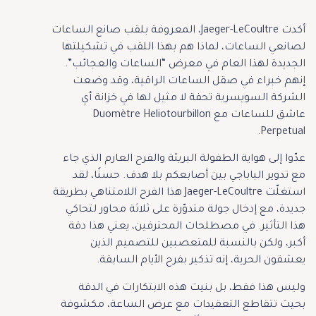
أكدت Jaeger-LeCoultre، المعروفة بلقب صانع الساعات
لصانعي الساعات، لماذا هم بهذا اللقب في تشكيلتها
الجديدة لهذا العام في معرض “الساعات والعجائب”.
إنهم خبراء في صقل الساعات الراقية، وقد وضعت
الشركة السويسرية تحفة لا مثيل لها في خزانة أي
عاشق للساعات مع Duomètre Heliotourbillon
Perpetual.
عدّوا إلى هواية الطفولة البريئة والفرح العارم الذي جاء
مع تدوير الباباجي بين أصابعكم بلا هدف. حسنًا، لقد
استغلّت Jaeger-LeCoultre هذا الفرح اللامتناهي بطريقة
جديدة، مع إدخال جولة متدوّرة على ثلاثة محاور لتحاكي
هذا التأثير. في مصطلحات المحترفين، يعني هذا دقة
أكبر، ولكن بالنسبة للمتعصبين للتصميم الذين
يعشقون الحرية، إنه تذكير بفرح الأيام السابقة.
وليس هذا فقط، بل بنيت هذه الابتكارات في الدقة
بحيث تتقاطع التعقيدات مع عرض الساعة، مكشوفة