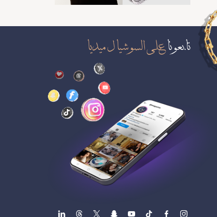
تابعونا
على السوشيال ميديا