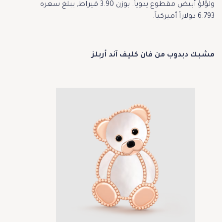
ولؤلؤ أبيض مقطوع يدوياً. بوزن 3.90 قيراط, يبلغ سعره
6.793 دولاراً أميركياً.
مشبك دبدوب من فان كليف آند أربلز