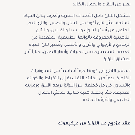
يعبر عن النقاء والجمال الخالد.
تتشكل اللآلئ داخل الأصداف البحرية وتُعرف بلآلئ المياه
المالحة، مثل لآلئ أكويا من اليابان والصين، ولآلئ البحر
الجنوبي من أستراليا وإندونيسيا والفلبين، واللآلئ
التاهيتية المعروفة بألوانها الطبيعية المتعددة من
الرمادي والأرجواني والأزرق والأخضر. وتُعتبر لآلئ المياه
العذبة، المستخرجة من بحيرات وأنهار الصين، خياراً آخر
لعشاق اللؤلؤ.
تستمر اللآلئ في كونها جزءاً أساسياً من المجوهرات
الفاخرة، بدءاً من القلائد التقليدية إلى الأقراط والخواتم
والأساور. في كل قطعة، يبرز اللؤلؤ بريقه الأنيق ورمزيته
العميقة، ممّا يجعله هدية مثالية لمحبّي الجمال
الطبيعي والأنوثة الخالدة.
عقد مزدوج من اللؤلؤ من ميكيموتو