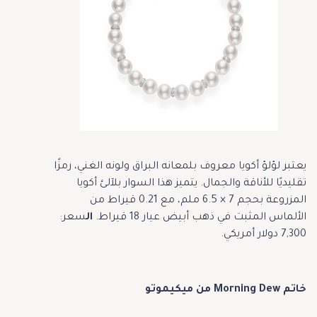
يعتبر لؤلؤ أكويا معروف بلمعانه البراق ولونه الغني، رمزًا
تقليديًا للأناقة والجمال. يتميز هذا السوار بلآلئ أكويا
المزروعة بحجم 7 × 6.5 ملم، مع 0.21 قيراط من
الألماس المثبت في ذهب أبيض عيار 18 قيراط.
ال
سعر:
7,300 دولار أمريكي.
خاتم Morning Dew من ميكيموتو