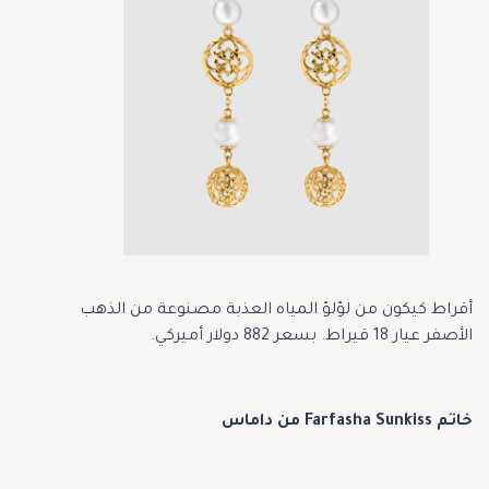
أقراط كيكون من لؤلؤ المياه العذبة مصنوعة من الذهب
الأصفر عيار 18 قيراط. بسعر 882 دولار أميركي.
خاتم Farfasha Sunkiss من داماس