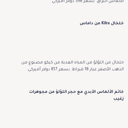
الألماس البراق. بسعر 598 دولار أميركي.
خلخال Kiku من داماس
خلخال من اللؤلؤ من المياه العذبة من كيكو مصنوع من
الذهب الأصفر عيار 18 قيراط. بسعر 817 دولار أميركي.
خاتم الألماس الأبدي مع حجر اللؤلؤ من مجوهرات
زغيب