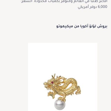
الأكثر طلباً في العالم ومتوفر بكميات محدودة. السعر:
6,000 دولار أمريكي
بروش لؤلؤ أكويا من ميكيموتو