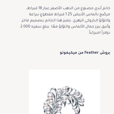
خاتم أبدي مصنوع من الذهب الأصفر عيار 18 قيراط،
مرصّع بالماس الأبيض 1.25 قيراط مقطوع ببراعة
واللؤلؤ الباروكي الزهري. يتميز هذا الخاتم بتصميم فاخر
وأنيق يبرز جمال الألماس واللؤلؤ معًا. يبلغ سعره 2.000
دولاراً اميركياً.
بروش Feather من ميكيموتو