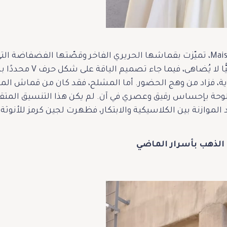
اختارت لجين عباية من Maison Arabelle، تميّزت بقماشها الحريري الفاخر وقصّته
البيج الهادئ أضفى على ال
ة، فزاد من وهج الحضور. أما المشلح، فقد كان من قماش ال
 اللوحة بإحساس رقيق وعصري في آن. لم يكن هذا التنسيق الم
الموازنة بين الكلاسيكية والابتكار، فظهرت لجين كرمز للأنو
الذهب بأسرار الماضي