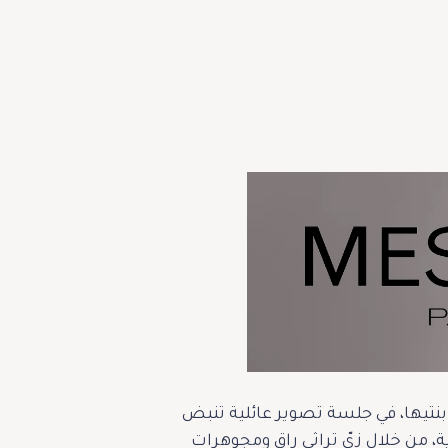
أناقة، أطلت الفاشينيستا لجين عضاضة في عيد الفطر لعام 2025 برفقة ابنتيها، في جلسة تصوير عائلية تنبض
، من خلال زيّ تراثي راقٍ ومجوهرات