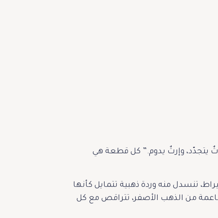
ٌ يتجدّد، وإرثٌ يدوم.” كل قطعة هي
إطلالة بـ “هيار الشعر”، وهو تصميم تراثي يزيّن الرأس، مصنوع من الذهب الأصفر عيار 21 قيراط، تنسدل منه وردة ذهبية تتمايل كأنها
اعمة من الذهب الأصفر، تتراقص مع كل