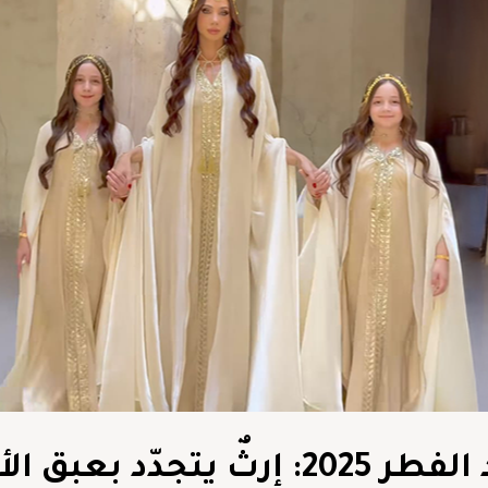
لجين عضاضة وبناتها في عيد الفطر 2025: إرثٌ يتجدّد ب