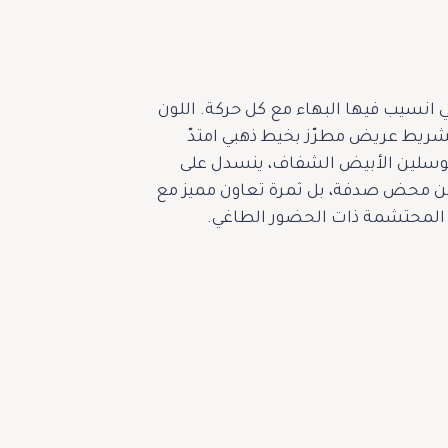
ا الفضفاضة التي انسيب فيها البهاء مع كل حركة. اللون
إطلالة رقيًّا لا يُضاهى، فيما جاء تصميم الياقة على شكل حرف V محددًا بشريط عريض مطرّز بخيط ذهبي امتدّ
موسلين الأبيض الشفاف، ينسدل على
تقن محض صدفة، بل ثمرة تعاون مميز مع
ثة المحتشمة ذات الحضور الطاغي.