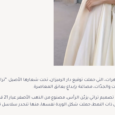
رات، التي حملت توقيع دار الرميزان، تحت شعارها الأصيل: “تراث
 والجدّات، مصاغة بإبداعٍ يعانق المعاصرة.
بدأت ال
ى ذات النمط، حملت شكل الوردة نفسها، منها تنحدر سلاسل ن